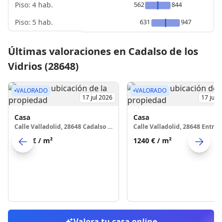
Piso: 4 hab.
562
844
Piso: 5 hab.
631
947
Últimas valoraciones en Cadalso de los
Vidrios (28648)
VALORADO
VALORADO
17 jul 2026
17 jul 
Casa
Casa
Calle Valladolid, 28648 Cadalso de los Vidrios
1639 €
/ m²
1240 €
/ m²
Skip to previo
S
Valora tu casa online