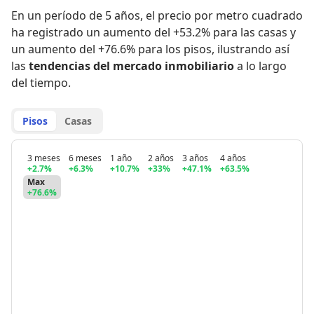
En un período de 5 años
,
el precio por metro cuadrado
ha registrado
un aumento del +53.2% para las casas
y
un aumento del +76.6% para los pisos
,
ilustrando así
las
tendencias del mercado inmobiliario
a lo largo
del tiempo.
Pisos
Casas
3 meses
6 meses
1 año
2 años
3 años
4 años
+2.7%
+6.3%
+10.7%
+33%
+47.1%
+63.5%
Max
+76.6%