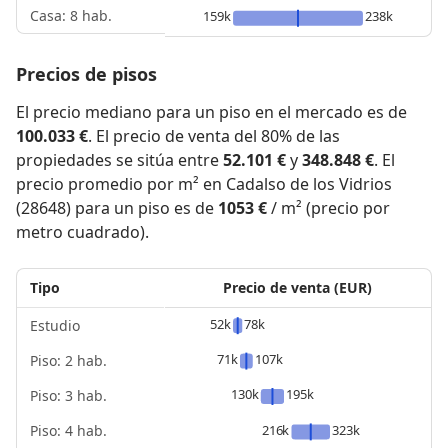
Casa: 8 hab.
159k
238k
Precios de pisos
El precio mediano para un piso en el mercado es de
100.033 €
. El precio de venta del 80% de las
propiedades se sitúa entre
52.101 €
y
348.848 €
. El
precio promedio por m² en Cadalso de los Vidrios
(28648) para un piso es de
1053 €
/ m² (precio por
metro cuadrado).
Tipo
Precio de venta (EUR)
52k
78k
Estudio
71k
107k
Piso: 2 hab.
130k
195k
Piso: 3 hab.
Piso: 4 hab.
216k
323k