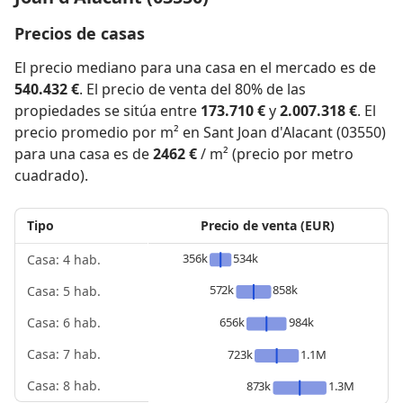
Precios de casas
El precio mediano para una casa en el mercado es de
540.432 €
. El precio de venta del 80% de las
propiedades se sitúa entre
173.710 €
y
2.007.318 €
. El
precio promedio por m² en Sant Joan d'Alacant (03550)
para una casa es de
2462 €
/ m² (precio por metro
cuadrado).
Tipo
Precio de venta (EUR)
356k
534k
Casa: 4 hab.
572k
858k
Casa: 5 hab.
656k
984k
Casa: 6 hab.
Casa: 7 hab.
723k
1.1M
Casa: 8 hab.
873k
1.3M