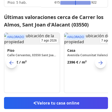
Piso: 5 hab.
615
922
Últimas valoraciones cerca de Carrer los
Almos, Sant Joan d'Alacant (03550)
VALORADO
VALORADO
7 ago 2026
7 ago 
Piso
Casa
Calle Cervantes, 03550 Sant Joan d'Alacant
2140 €
/ m²
2396 €
/ m²
Skip to previo
S
Valora tu casa online