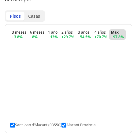
Pisos
Casas
3 meses
6 meses
1 año
2 años
3 años
4 años
Max
+3.8%
+8%
+13%
+29.7%
+54.5%
+70.7%
+97.8%
Sant Joan d'Alacant (03550)
Alacant Provincia