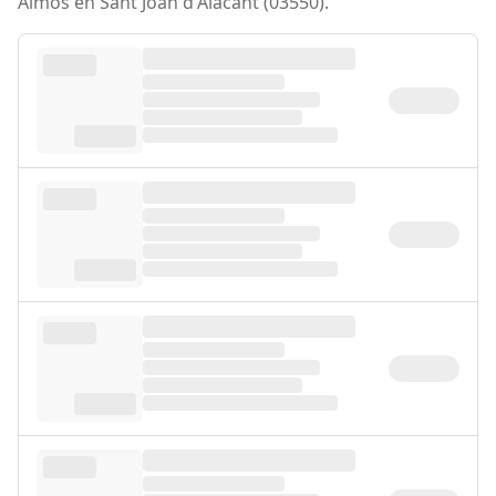
Almos en Sant Joan d'Alacant (03550).