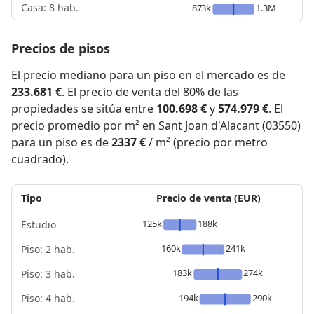
Casa: 8 hab.
873k
1.3M
Precios de pisos
El precio mediano para un piso en el mercado es de
233.681 €
. El precio de venta del 80% de las
propiedades se sitúa entre
100.698 €
y
574.979 €
. El
precio promedio por m² en Sant Joan d'Alacant (03550)
para un piso es de
2337 €
/ m² (precio por metro
cuadrado).
Tipo
Precio de venta (EUR)
125k
188k
Estudio
160k
241k
Piso: 2 hab.
183k
274k
Piso: 3 hab.
Piso: 4 hab.
194k
290k