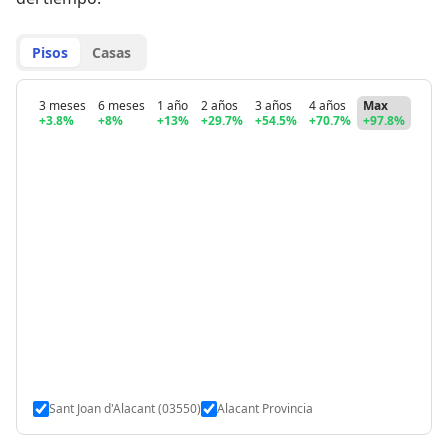
Pisos
Casas
3 meses
6 meses
1 año
2 años
3 años
4 años
Max
+3.8%
+8%
+13%
+29.7%
+54.5%
+70.7%
+97.8%
Sant Joan d'Alacant (03550)
Alacant Provincia