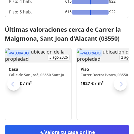
Piso: 4 hab.
615
922
Piso: 5 hab.
615
922
Últimas valoraciones cerca de Carrer la
Maigmona, Sant Joan d'Alacant (03550)
VALORADO
VALORADO
5 ago 2026
2 ago 
Casa
Piso
Calle de San José, 03550 Sant Joan d'Alacant
1668 €
/ m²
1927 €
/ m²
Skip to previo
S
Valora tu casa online