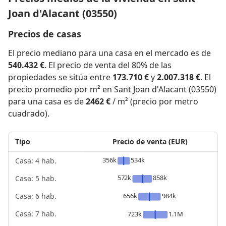
Joan d'Alacant (03550)
Precios de casas
El precio mediano para una casa en el mercado es de
540.432 €
. El precio de venta del 80% de las
propiedades se sitúa entre
173.710 €
y
2.007.318 €
. El
precio promedio por m² en Sant Joan d'Alacant (03550)
para una casa es de
2462 €
/ m² (precio por metro
cuadrado).
Tipo
Precio de venta (EUR)
356k
534k
Casa: 4 hab.
572k
858k
Casa: 5 hab.
656k
984k
Casa: 6 hab.
Casa: 7 hab.
723k
1.1M