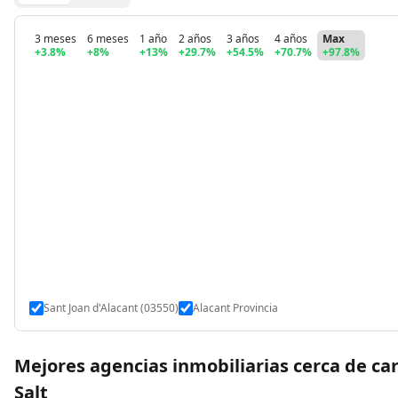
3 meses
6 meses
1 año
2 años
3 años
4 años
Max
+3.8%
+8%
+13%
+29.7%
+54.5%
+70.7%
+97.8%
Sant Joan d'Alacant (03550)
Alacant Provincia
Mejores agencias inmobiliarias cerca de car
Salt