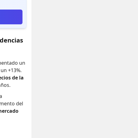
ndencias
umentado un
o un +13%
.
ecios de la
años.
a
mento del
mercado