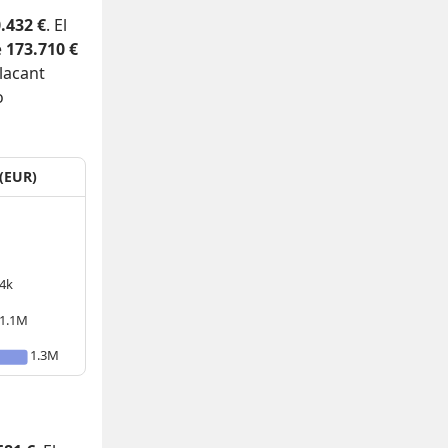
.432 €
. El
e
173.710 €
lacant
o
 (EUR)
4k
1.1M
1.3M