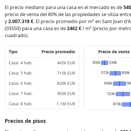
El precio mediano para una casa en el mercado es de
540
precio de venta del 80% de las propiedades se sitúa entr
y
2.007.318 €
. El precio promedio por m² en Sant Joan d'A
(03550) para una casa es de
2462 €
/ m² (precio por metr
cuadrado).
Tipo
Precio promedio
Precio de venta
356k
534k
Casa: 4 hab.
445k EUR
572k
858k
Casa: 5 hab.
715k EUR
656k
98
Casa: 6 hab.
820k EUR
Casa: 7 hab.
903k EUR
723k
Casa: 8 hab.
1.1M EUR
873k
Precios de pisos