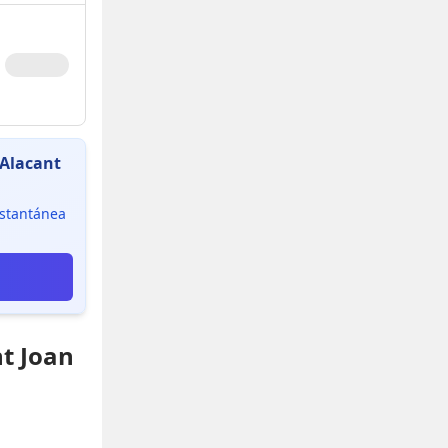
'Alacant
instantánea
nt Joan