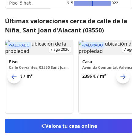
Piso: 5 hab.
615
922
Últimas valoraciones cerca de calle de la
Niña, Sant Joan d'Alacant (03550)
VALORADO
VALORADO
7 ago 2026
7 ago 
Piso
Casa
Calle Cervantes, 03550 Sant Joan d'Alacant
2140 €
/ m²
2396 €
/ m²
Skip to previo
S
Valora tu casa online