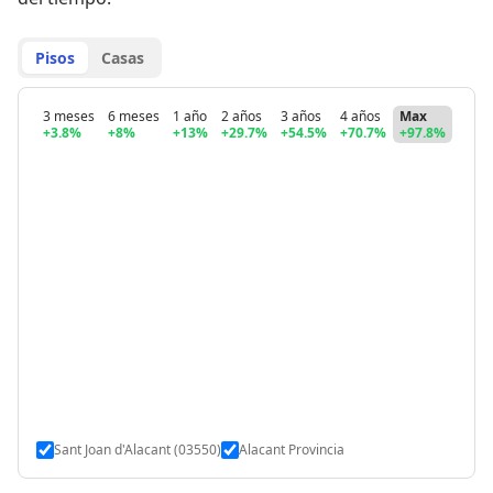
Pisos
Casas
3 meses
6 meses
1 año
2 años
3 años
4 años
Max
+3.8%
+8%
+13%
+29.7%
+54.5%
+70.7%
+97.8%
Sant Joan d'Alacant (03550)
Alacant Provincia