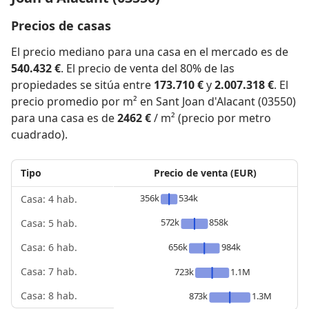
Precios de casas
El precio mediano para una casa en el mercado es de
540.432 €
. El precio de venta del 80% de las
propiedades se sitúa entre
173.710 €
y
2.007.318 €
. El
precio promedio por m² en Sant Joan d'Alacant (03550)
para una casa es de
2462 €
/ m² (precio por metro
cuadrado).
Tipo
Precio de venta (EUR)
356k
534k
Casa: 4 hab.
572k
858k
Casa: 5 hab.
656k
984k
Casa: 6 hab.
Casa: 7 hab.
723k
1.1M
Casa: 8 hab.
873k
1.3M