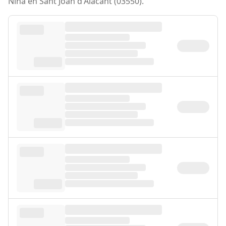
Niña en Sant Joan d'Alacant (03550).