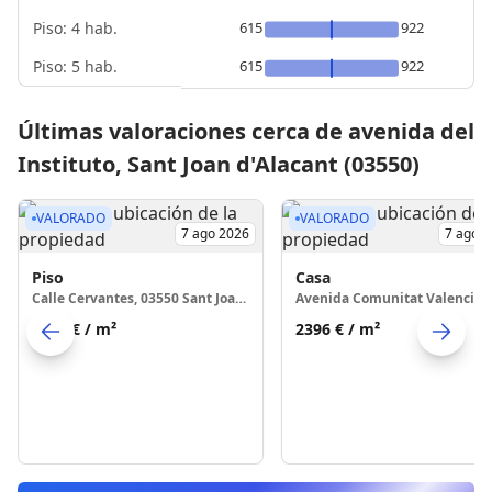
Piso: 4 hab.
615
922
Piso: 5 hab.
615
922
Últimas valoraciones cerca de avenida del
Instituto, Sant Joan d'Alacant (03550)
VALORADO
VALORADO
7 ago 2026
7 ago 
Piso
Casa
Calle Cervantes, 03550 Sant Joan d'Alacant
2140 €
/ m²
2396 €
/ m²
Skip to previo
S