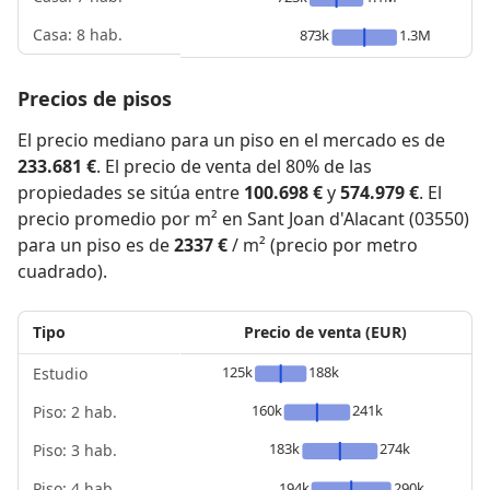
Casa: 8 hab.
873k
1.3M
Precios de pisos
El precio mediano para un piso en el mercado es de
233.681 €
. El precio de venta del 80% de las
propiedades se sitúa entre
100.698 €
y
574.979 €
. El
precio promedio por m² en Sant Joan d'Alacant (03550)
para un piso es de
2337 €
/ m² (precio por metro
cuadrado).
Tipo
Precio de venta (EUR)
125k
188k
Estudio
160k
241k
Piso: 2 hab.
183k
274k
Piso: 3 hab.
Piso: 4 hab.
194k
290k