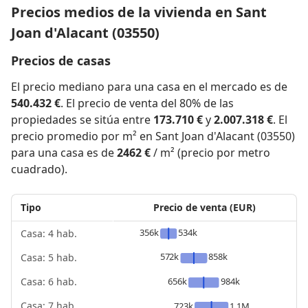
Precios medios de la vivienda en Sant
Joan d'Alacant (03550)
Precios de casas
El precio mediano para una casa en el mercado es de
540.432 €
. El precio de venta del 80% de las
propiedades se sitúa entre
173.710 €
y
2.007.318 €
. El
precio promedio por m² en Sant Joan d'Alacant (03550)
para una casa es de
2462 €
/ m² (precio por metro
cuadrado).
Tipo
Precio de venta (EUR)
356k
534k
Casa: 4 hab.
572k
858k
Casa: 5 hab.
656k
984k
Casa: 6 hab.
Casa: 7 hab.
723k
1.1M