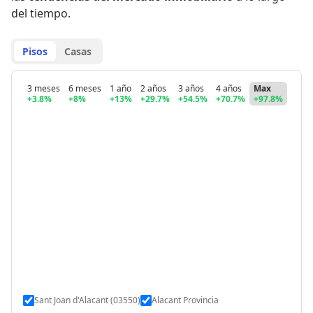
del tiempo.
Pisos
Casas
3 meses
6 meses
1 año
2 años
3 años
4 años
Max
+3.8%
+8%
+13%
+29.7%
+54.5%
+70.7%
+97.8%
Sant Joan d'Alacant (03550)
Alacant Provincia