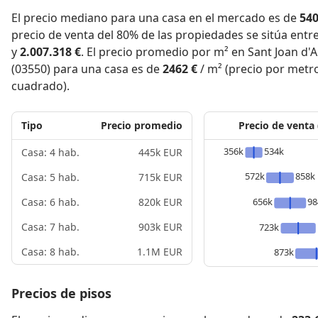
El precio mediano para una casa en el mercado es de
540
precio de venta del 80% de las propiedades se sitúa entr
y
2.007.318 €
. El precio promedio por m² en Sant Joan d'A
(03550) para una casa es de
2462 €
/ m² (precio por metr
cuadrado).
Tipo
Precio promedio
Precio de venta
356k
534k
Casa: 4 hab.
445k EUR
572k
858k
Casa: 5 hab.
715k EUR
656k
98
Casa: 6 hab.
820k EUR
Casa: 7 hab.
903k EUR
723k
Casa: 8 hab.
1.1M EUR
873k
Precios de pisos