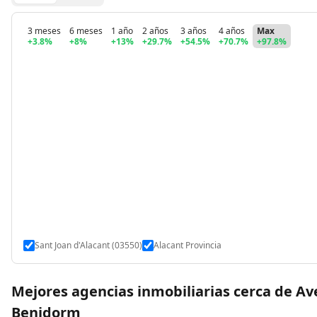
3 meses
6 meses
1 año
2 años
3 años
4 años
Max
+3.8%
+8%
+13%
+29.7%
+54.5%
+70.7%
+97.8%
Sant Joan d'Alacant (03550)
Alacant Provincia
Mejores agencias inmobiliarias cerca de Av
Benidorm