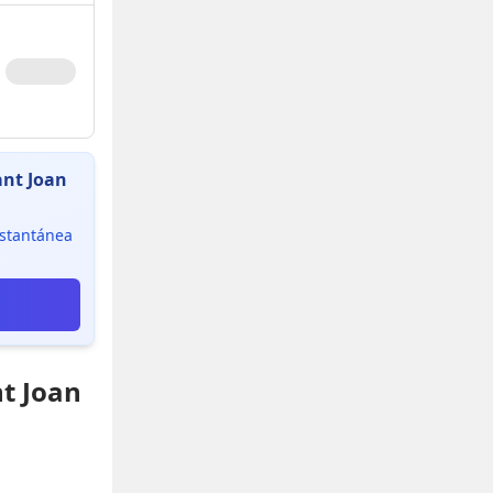
ant Joan
instantánea
nt Joan