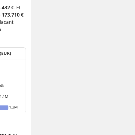
.432 €
. El
e
173.710 €
lacant
o
 (EUR)
4k
1.1M
1.3M