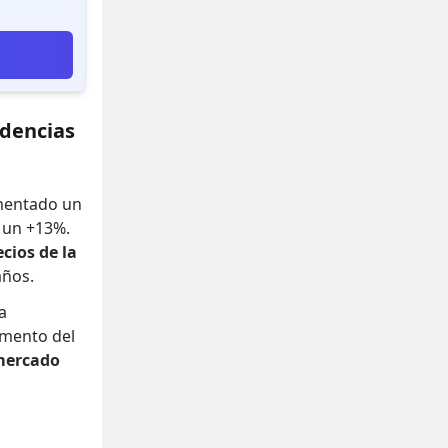
ndencias
umentado un
o un +13%
.
ecios de la
años.
a
mento del
mercado