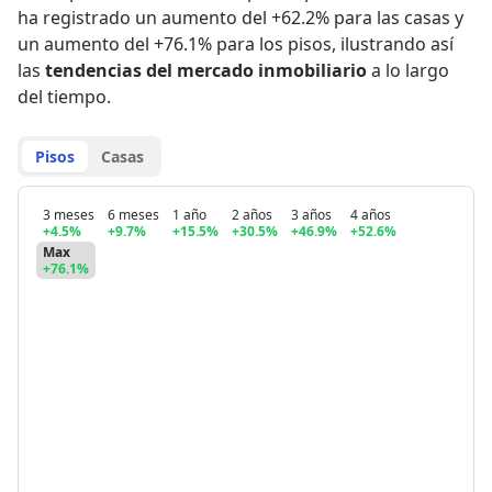
ha registrado
un aumento del +62.2% para las casas
y
un aumento del +76.1% para los pisos
,
ilustrando así
las
tendencias del mercado inmobiliario
a lo largo
del tiempo.
Pisos
Casas
3 meses
6 meses
1 año
2 años
3 años
4 años
+4.5%
+9.7%
+15.5%
+30.5%
+46.9%
+52.6%
Max
+76.1%