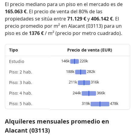
El precio mediano para un piso en el mercado es de
165.063 €
. El precio de venta del 80% de las
propiedades se sitúa entre
71.129 €
y
406.142 €
. El
precio promedio por m² en Alacant (03113) para un
piso es de
1376 €
/ m² (precio por metro cuadrado).
Tipo
Precio de venta (EUR)
146k
220k
Estudio
188k
282k
Piso: 2 hab.
211k
316k
Piso: 3 hab.
Piso: 4 hab.
244k
366k
Piso: 5 hab.
319k
478k
Alquileres mensuales promedio en
Alacant (03113)