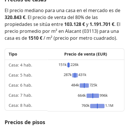
El precio mediano para una casa en el mercado es de
320.843 €
. El precio de venta del 80% de las
propiedades se sitúa entre
103.128 €
y
1.191.701 €
. El
precio promedio por m² en Alacant (03113) para una
casa es de
1510 €
/ m² (precio por metro cuadrado).
Tipo
Precio de venta (EUR)
151k
226k
Casa: 4 hab.
287k
431k
Casa: 5 hab.
484k
725k
Casa: 6 hab.
Casa: 7 hab.
664k
996k
Casa: 8 hab.
760k
1.1M
Precios de pisos