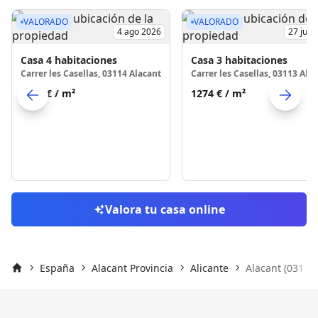
VALORADO
VALORADO
4 ago 2026
27 jul 
Casa
4 habitaciones
Casa
3 habitaciones
Carrer les Casellas, 03114 Alacant
Carrer les Casellas, 03113 Ala
1302 €
/ m²
1274 €
/ m²
Skip to previo
S
Valora tu casa online
España
Alacant Provincia
Alicante
Alacant (03113)
Inicio