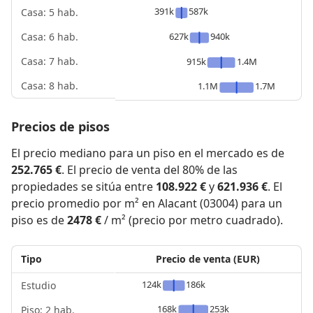
391k
587k
Casa: 5 hab.
627k
940k
Casa: 6 hab.
Casa: 7 hab.
915k
1.4M
Casa: 8 hab.
1.1M
1.7M
Precios de pisos
El precio mediano para un piso en el mercado es de
252.765 €
. El precio de venta del 80% de las
propiedades se sitúa entre
108.922 €
y
621.936 €
. El
precio promedio por m² en Alacant (03004) para un
piso es de
2478 €
/ m² (precio por metro cuadrado).
Tipo
Precio de venta (EUR)
124k
186k
Estudio
168k
253k
Piso: 2 hab.