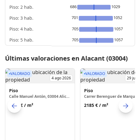
686
1029
Piso: 2 hab.
701
1052
Piso: 3 hab.
Piso: 4 hab.
705
1057
Piso: 5 hab.
705
1057
Últimas valoraciones en Alacant (03004)
VALORADO
VALORADO
4 ago 2026
29 jul 
Piso
Piso
Calle Manuel Antón, 03004 Alicante
2668 €
/ m²
2185 €
/ m²
Skip to previo
S