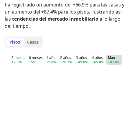
ha registrado
un aumento del +66.9% para las casas
y
un aumento del +87.4% para los pisos
,
ilustrando así
las
tendencias del mercado inmobiliario
a lo largo
del tiempo.
Pisos
Casas
3 meses
6 meses
1 año
2 años
3 años
4 años
Max
+2.5%
+5%
+9.8%
+26.2%
+49.8%
+65.8%
+87.4%