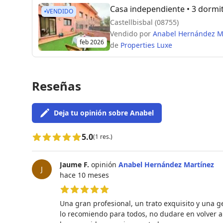
Casa independiente
• 3 dormi
VENDIDO
Castellbisbal (08755)
Vendido por
Anabel Hernández M
feb 2026
de
Properties Luxe
Reseñas
Deja tu opinión sobre Anabel
5.0
(1 res.)
Jaume F.
opinión
Anabel Hernández Martínez
J
hace 10 meses
5 de 5 estrellas
Una gran profesional, un trato exquisito y una g
lo recomiendo para todos, no dudare en volver a