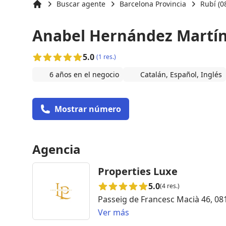
Buscar agente
Barcelona Provincia
Rubí (0
Inicio
Anabel Hernández Martí
5.0
(1 res.)
6 años en el negocio
Catalán, Español, Inglés
Mostrar número
Agencia
Properties Luxe
5.0
(4 res.)
Passeig de Francesc Macià 46, 08
Ver más