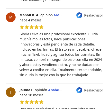
Manoli R. A.
opinión
Gloria Leiva
Realadvisor
M
hace 4 meses
5 de 5 estrellas
Gloria Leiva es una profesional excelente. Cuida
muchísimo las fotos, hace publicaciones
innovadoras y está pendiente de cada detalle,
incluso en las firmas. El trato es impecable, ofrece
mucha flexibilidad y agiliza todos los trámites. En
mi caso, compré mi segundo piso con ella en 2024
y ahora estoy vendiendo otro, y no he dudado en
volver a confiar en ella. Totalmente recomendable,
sin duda la mejor con la que he trabajado.
Jaume F.
opinión
Anabel Hernández Martínez
Realadvisor
J
hace 10 meses
5 de 5 estrellas
Una gran profesional, un trato exquisito y una