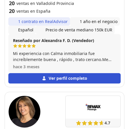
20
ventas en Valladolid Provincia
20
ventas en España
1 contrato en RealAdvisor
1 año en el negocio
Español
Precio de venta mediano 150k EUR
Reseñado por Alexandra F. D. (Vendedor)
Mi experiencia con Calma inmobiliaria fue
increíblemente buena , rápido , trato cercano.Me
ayudaron y aconsejaron en cada paso que tenía que
hace 3 meses
hacer . En mi caso , nombrar a Manu ,con él fue con
el que contacté desde el principio y hasta final
Ver perfil completo
estuvo a mi lado . Gracias a todo el equipo .
4.7