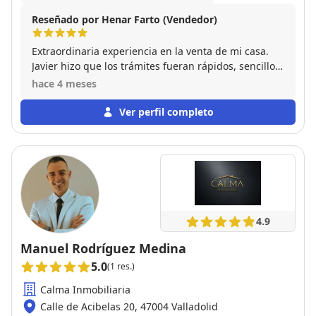
Reseñado por Henar Farto (Vendedor)
Extraordinaria experiencia en la venta de mi casa.
Javier hizo que los trámites fueran rápidos, sencillos
y siempre se mantuvo atento a todas las gestiones
hace 4 meses
desde el principio a fin. Enorme cercanía y
amabilidad desde el primer día. Recomiendo 100%
Ver perfil completo
poneros en sus manos para compraventas de casas
por su gran eficacia. Siempre estaré agradecida por
su gran trabajo.
4.9
Manuel Rodríguez Medina
5.0
(1 res.)
Calma Inmobiliaria
Calle de Acibelas 20, 47004 Valladolid