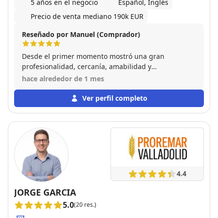
5 años en el negocio
Español, Inglés
Precio de venta mediano 190k EUR
Reseñado por Manuel (Comprador)
Desde el primer momento mostró una gran
profesionalidad, cercanía, amabilidad y
disponibilidad para resolver cualquier duda. Muy
hace alrededor de 1 mes
buena comunicación durante todo el proceso.
Totalmente recomendable.
Ver perfil completo
4.4
JORGE GARCIA
5.0
(20 res.)