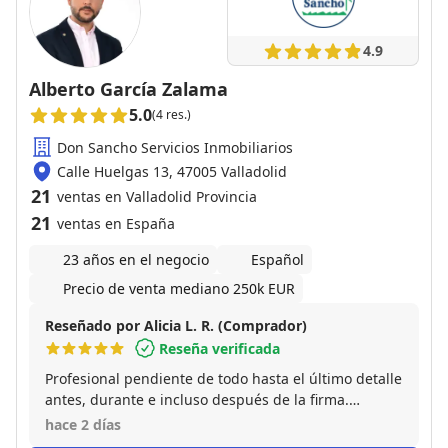
4.9
Alberto García Zalama
5.0
(4 res.)
Don Sancho Servicios Inmobiliarios
Calle Huelgas 13, 47005 Valladolid
21
ventas en Valladolid Provincia
21
ventas en España
23 años en el negocio
Español
Precio de venta mediano 250k EUR
Reseñado por Alicia L. R. (Comprador)
Reseña verificada
Profesional pendiente de todo hasta el último detalle
antes, durante e incluso después de la firma.
Educado y amable. Muy buena experiencia. Muy
hace 2 días
recomendable.