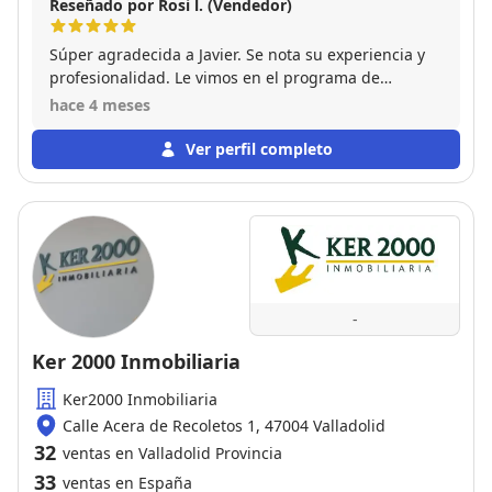
Reseñado por Rosi l. (Vendedor)
Súper agradecida a Javier. Se nota su experiencia y
profesionalidad. Le vimos en el programa de
televisión en la8 y nos encantó . Nos valoró el piso y
hace 4 meses
lo vendió en menos de un mes. No tuvimos que
hacer nada. Siempre agradecidos por su ayuda
Ver perfil completo
profesional y personal. Nos alegra muchísimo todo
el éxito que está teniendo , se lo merece ….
-
Ker 2000 Inmobiliaria
Ker2000 Inmobiliaria
Calle Acera de Recoletos 1, 47004 Valladolid
32
ventas en Valladolid Provincia
33
ventas en España