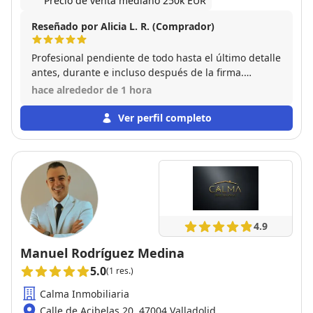
Precio de venta mediano 250k EUR
Reseñado por Alicia L. R. (Comprador)
Profesional pendiente de todo hasta el último detalle
antes, durante e incluso después de la firma.
Educado y amable. Muy buena experiencia. Muy
hace alrededor de 1 hora
recomendable.
Ver perfil completo
4.9
Manuel Rodríguez Medina
5.0
(1 res.)
Calma Inmobiliaria
Calle de Acibelas 20, 47004 Valladolid