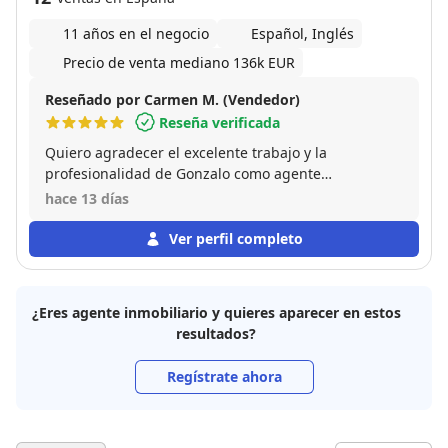
11 años en el negocio
Español, Inglés
Precio de venta mediano 136k EUR
Reseñado por Carmen M. (Vendedor)
Reseña verificada
Quiero agradecer el excelente trabajo y la
profesionalidad de Gonzalo como agente
inmobiliario. Desde el primer momento mostró
hace 13 días
cercanía, transparencia y una gran disposición para
resolver todas mis dudas. Me acompañó durante
Ver perfil completo
todo el proceso con mucha dedicación, haciendo que
la venta fuera mucho más sencilla y tranquila.
Destaco especialmente su compromiso, rapidez en la
¿Eres agente inmobiliario y quieres aparecer en estos
gestión y atención al detalle. Es una persona de
resultados?
confianza que realmente se preocupa por ofrecer el
mejor servicio a sus clientes. Sin duda, lo
Regístrate ahora
recomiendo al 100 % a cualquiera que esté
buscando un profesional serio, eficiente y
comprometido. ¡Muchas gracias por todo!