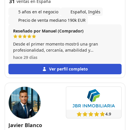
31
ventas en España
5 años en el negocio
Español, Inglés
Precio de venta mediano 190k EUR
Reseñado por Manuel (Comprador)
Desde el primer momento mostró una gran
profesionalidad, cercanía, amabilidad y
disponibilidad para resolver cualquier duda. Muy
hace 29 días
buena comunicación durante todo el proceso.
Totalmente recomendable.
Ver perfil completo
4.9
Javier Blanco