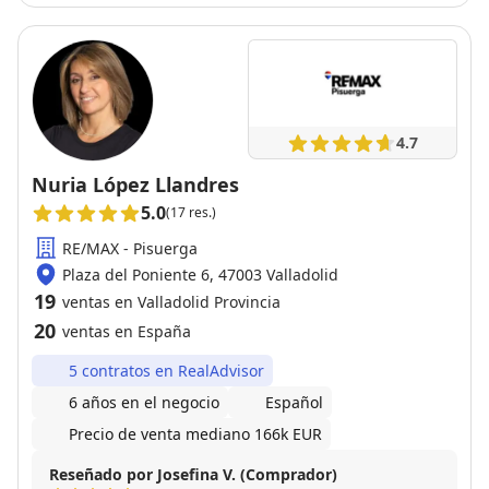
por su gran eficacia. Siempre estaré agradecida por
su gran trabajo.
4.7
Nuria López Llandres
5.0
(17 res.)
RE/MAX - Pisuerga
Plaza del Poniente 6, 47003 Valladolid
19
ventas en Valladolid Provincia
20
ventas en España
5 contratos en RealAdvisor
6 años en el negocio
Español
Precio de venta mediano 166k EUR
Reseñado por Josefina V. (Comprador)