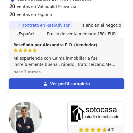
20
ventas en Valladolid Provincia
20
ventas en España
1 contrato en RealAdvisor
1 año en el negocio
Español
Precio de venta mediano 150k EUR
Reseñado por Alexandra F. D. (Vendedor)
Mi experiencia con Calma inmobiliaria fue
increíblemente buena , rápido , trato cercano.Me
ayudaron y aconsejaron en cada paso que tenía que
hace 3 meses
hacer . En mi caso , nombrar a Manu ,con él fue con
el que contacté desde el principio y hasta final
Ver perfil completo
estuvo a mi lado . Gracias a todo el equipo .
4.7