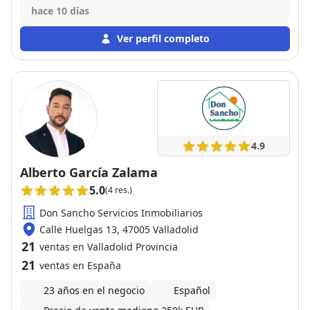
estamos muy agradecidos
hace 10 días
Ver perfil completo
4.9
Alberto García Zalama
5.0
(4 res.)
Don Sancho Servicios Inmobiliarios
Calle Huelgas 13, 47005 Valladolid
21
ventas en Valladolid Provincia
21
ventas en España
23 años en el negocio
Español