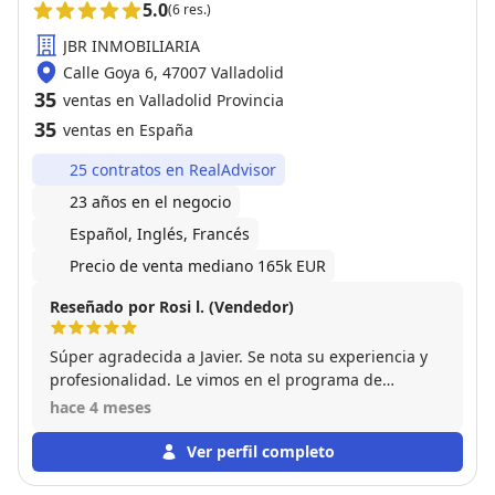
5.0
(6 res.)
JBR INMOBILIARIA
Calle Goya 6, 47007 Valladolid
35
ventas en Valladolid Provincia
35
ventas en España
25 contratos en RealAdvisor
23 años en el negocio
Español, Inglés, Francés
Precio de venta mediano 165k EUR
Reseñado por Rosi l. (Vendedor)
Súper agradecida a Javier. Se nota su experiencia y
profesionalidad. Le vimos en el programa de
televisión en la8 y nos encantó . Nos valoró el piso y
hace 4 meses
lo vendió en menos de un mes. No tuvimos que
hacer nada. Siempre agradecidos por su ayuda
Ver perfil completo
profesional y personal. Nos alegra muchísimo todo