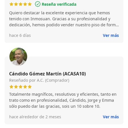
Reseña verificada
Quiero destacar la excelente experiencia que hemos
tenido con Inmosuan. Gracias a su profesionalidad y
dedicación, hemos podido vender nuestro piso de forma
rápida y en muy buenas condiciones, además de
hace 6 días
Ver más
encontrar el chalet que estabamos buscando. Desde el
primer momento, Susana nos transmitió confianza y
quiero agradecerla su implicación, cercanía y trato
impecable. Siempre estuvo disponible para resolver
nuestras dudas y hacer que todo fuera mucho más
sencillo. Nos asesoraron en cada paso, facilitando tanto
la venta como la compra con una atención personalizada
Cándido Gómez Martín (ACASA10)
que realmente marca la diferencia. Sin duda,
Reseñado por A.C. (Comprador)
recomiendo sus servicios a cualquier persona que esté
pensando en vender o comprar una vivienda. ¡Muchas
Totalmente magníficos, resolutivos y eficientes, tanto en
gracias por todo!
trato como en profesionalidad, Cándido, Jorge y Emma
sólo puedo dar las gracias, sois un 10 sobre 10.
hace alrededor de 2 meses
Ver más