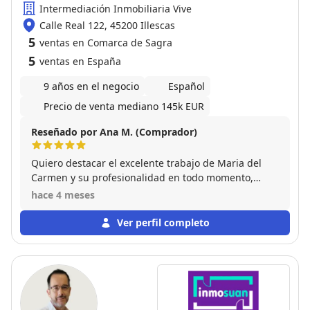
Intermediación Inmobiliaria Vive
Calle Real 122, 45200 Illescas
5
ventas en Comarca de Sagra
5
ventas en España
9 años en el negocio
Español
Precio de venta mediano 145k EUR
Reseñado por Ana M. (Comprador)
Quiero destacar el excelente trabajo de Maria del
Carmen y su profesionalidad en todo momento,
demostrando un alto nivel de compromiso y
hace 4 meses
dedicación con el cliente. Su amplio conocimiento
del mercado local fue clave para tomar la decisión
Ver perfil completo
de comprar la vivienda. Siempre ha estado
disponible para resolver dudas o atender cualquier
necesidad, por lo que me hizo sentir acompañada
durante todo el proceso. Además, su trato cercano y
amable hizo que el proceso de compra del inmueble
fuera mucho más fácil. Sin duda, la recomendaría a