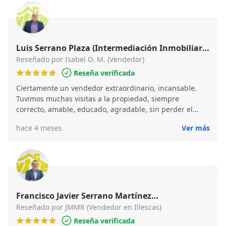
Luis Serrano Plaza (Intermediación Inmobiliaria
Vive)
Reseñado por Isabel O. M. (Vendedor)
Reseña verificada
Ciertamente un vendedor extraordinario, incansable.
Tuvimos muchas visitas a la propiedad, siempre
correcto, amable, educado, agradable, sin perder el
buen humor. Un profesional sin lugar a dudas, que
hace 4 meses
Ver más
vendió la propiedad sin ningún inconveniente y ágil en
las gestiones posteriores. Un placer trabajar con él
Francisco Javier Serrano Martínez
(Intermediación Inmobiliaria Vive)
Reseñado por JMMR (Vendedor en Illescas)
Reseña verificada