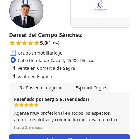
claridad a la hora de presentar la propiedad, sin
generar falsas expectativas, algo que se agradece
muchísimo en una decisión tan importante. El
proceso fue ágil, bien organizado y sin sorpresas
-
desagradables. Sin duda, recomendaría a este
vendedor a cualquier persona que esté buscando
Daniel del Campo Sánchez
comprar una vivienda con confianza y tranquilidad.
5.0
(2 res.)
Una experiencia muy positiva de principio a fin.
Grupo Inmobiliario JC
Calle Ronda de Cava 4, 45200 Illescas
1
venta en Comarca de Sagra
1
venta en España
5 años en el negocio
Español, Inglés
Reseñado por Sergio G. (Vendedor)
Agente muy profesional en todos los aspectos,
atento, resolutivo y con mucha iniciativa en todo el
proceso además de agilizarlo todo lo posible.
hace 2 meses
Cuando vuelva a necesitar de servicios inmobiliarios,