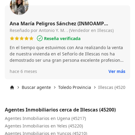
algún envío de documentación y la firma notarial y la
compra finalizada. Muy contentos ya que además nos
ayudo mucho en la búsqueda del inmueble que
estábamos tratando de encontrar.
Ana María Peligros Sánchez (INMOAMP
Servicios Inmobiliarios - Madrid)
Reseñado por Antonio Y. M. . (Vendedor en Illescas)
Reseña verificada
En el tiempo que estuvimos con Ana realizando la venta
de nuestra vivienda en el Señorío de Illescas nos ha
demostrado ser una gran persona excelente profesional
muy amablemente acesorandonos y esplicandonos todo
hace 6 meses
Ver más
se algún día necesito de asesoría no dudaria Contratar
nuevamente sus servicios Gracias por todo ANA
Recomendable 100 o/o.
Buscar agente
Toledo Provincia
Illescas (45200)
Inicio
Agentes Inmobiliarios cerca de Illescas (45200)
Agentes Inmobiliarios en Ugena (45217)
Agentes Inmobiliarios en Yeles (45220)
Agentes Inmobiliarios en Yuncos (45210)