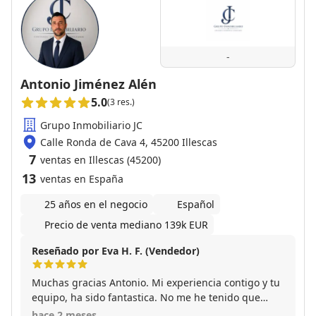
-
Antonio Jiménez Alén
5.0
(3 res.)
Grupo Inmobiliario JC
Calle Ronda de Cava 4, 45200 Illescas
7
ventas en Illescas (45200)
13
ventas en España
25 años en el negocio
Español
Precio de venta mediano 139k EUR
Reseñado por Eva H. F. (Vendedor)
Muchas gracias Antonio. Mi experiencia contigo y tu
equipo, ha sido fantastica. No me he tenido que
encargar de nada y la venta ha sido muy rapida.
hace 2 meses