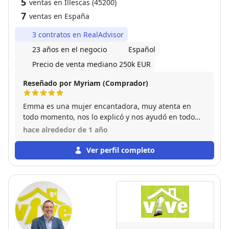
5
ventas en Illescas (45200)
7
ventas en España
3 contratos en RealAdvisor
23 años en el negocio
Español
Precio de venta mediano 250k EUR
Reseñado por Myriam (Comprador)
Emma es una mujer encantadora, muy atenta en
todo momento, nos lo explicó y nos ayudó en todo
muy bien y con mucha paciencia. Sin duda volvería a
hace alrededor de 1 año
contar con ella a la hora de comprar/vender una
vivienda.
Ver perfil completo