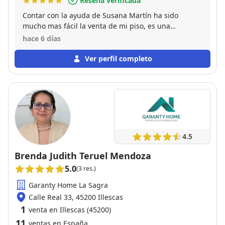
Reseña verificada
Contar con la ayuda de Susana Martín ha sido
mucho mas fácil la venta de mi piso, es una
profesional del mundo inmobiliario, su trabajo ha
hace 6 días
sido fundamental en la búsqueda del comprador y
hacerse cargo de todos los tramites bancarios y el
Ver perfil completo
papeleo que genera la venta de un piso, sin ella me
hubiera costado mucho hacerlo. Estoy contenta de
su gestión y de haberla conocido, gracias Susana.
4.5
Brenda Judith Teruel Mendoza
5.0
(3 res.)
Garanty Home La Sagra
Calle Real 33, 45200 Illescas
1
venta en Illescas (45200)
11
ventas en España