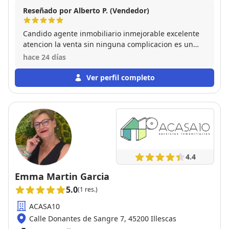
Reseñado por Alberto P. (Vendedor)
Candido agente inmobiliario inmejorable excelente
atencion la venta sin ninguna complicacion es un
fenomeno se lo recomiendo a todo el mundo le doy
hace 24 días
un 10, no un 20.0000 gracias Candido.
Ver perfil completo
4.4
Emma Martin Garcia
5.0
(1 res.)
ACASA10
Calle Donantes de Sangre 7, 45200 Illescas