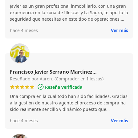
Javier es un gran profesional inmobiliario, con una gran
experiencia en la zona de Illescas y La Sagra, te aporta la
seguridad que necesitas en este tipo de operaciones,
volveré a confiar en el para futuras operaciones.
hace 4 meses
Ver más
Francisco Javier Serrano Martínez
(Intermediación Inmobiliaria Vive)
Reseñado por Aarón. (Comprador en Illescas)
Reseña verificada
Una compra en la cual todo han sido facilidades. Gracias
a la gestión de nuestro agente el proceso de compra ha
sido realmente sencillo y dinámico puesto que
prácticamente toda la parte burocrática y de gestión
hace 4 meses
Ver más
necesaria ha sido realizada por ellos, con el
consiguiente ahorro de tiempo y dedicación por nuestra
parte. Solucionados todos los asuntos, poco mas que