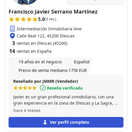
-
Francisco Javier Serrano Martínez
5.0
(3 res.)
Intermediación Inmobiliaria Vive
Calle Real 122, 45200 Illescas
3
ventas en Illescas (45200)
14
ventas en España
19 años en el negocio
Español
Precio de venta mediano 175k EUR
Reseñado por JMMR (Vendedor)
Reseña verificada
Javier es un gran profesional inmobiliario, con una
gran experiencia en la zona de Illescas y La Sagra, te
aporta la seguridad que necesitas en este tipo de
hace 4 meses
operaciones, volveré a confiar en el para futuras
operaciones.
Ver perfil completo