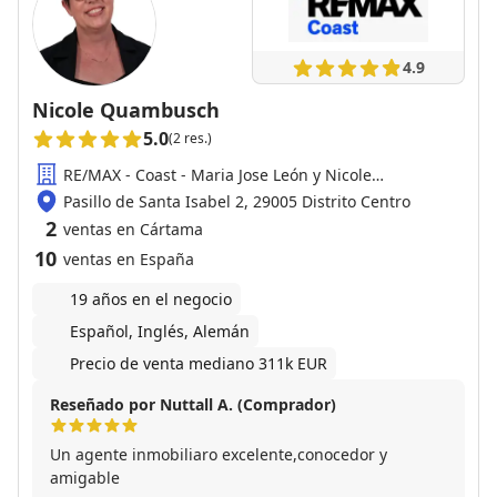
4.9
Nicole Quambusch
5.0
(2 res.)
RE/MAX - Coast - Maria Jose León y Nicole
Quambusch
Pasillo de Santa Isabel 2, 29005 Distrito Centro
2
ventas en Cártama
10
ventas en España
19 años en el negocio
Español, Inglés, Alemán
Precio de venta mediano 311k EUR
Reseñado por Nuttall A. (Comprador)
Un agente inmobiliaro excelente,conocedor y
amigable