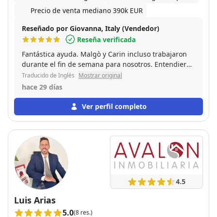
Precio de venta mediano 390k EUR
Reseñado por Giovanna, Italy (Vendedor)
Reseña verificada
Fantástica ayuda. Malgò y Carin incluso trabajaron
durante el fin de semana para nosotros. Entendieron
lo que necesitábamos de inmediato, fueron muy
Traducido de Inglés
Mostrar original
pacientes, puntuales y cooperativos. ¡Me hicieron
hace 29 días
sonreír de nuevo! Y estamos muy felices con nuestra
elección.
Ver perfil completo
4.5
Luis Arias
5.0
(8 res.)