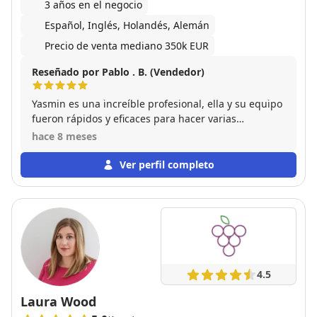
3 años en el negocio
Español, Inglés, Holandés, Alemán
Precio de venta mediano 350k EUR
Reseñado por Pablo . B. (Vendedor)
Yasmin es una increíble profesional, ella y su equipo
fueron rápidos y eficaces para hacer varias
tasaciones. A demás derrochan auténtica calidad
hace 8 meses
humana, los recomendamos totalmente.
Ver perfil completo
4.5
Laura Wood