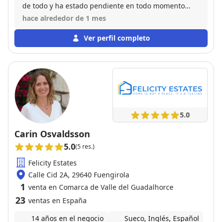
de todo y ha estado pendiente en todo momento
incluso de gestionar con la notaría toda la
hace alrededor de 1 mes
documentación ración y ha resuelto perfectamente
un par de malentendidos. Súper recomendable. Mis
Ver perfil completo
próximas transacciones contaré con el.
Recomendado 100%
5.0
Carin Osvaldsson
5.0
(5 res.)
Felicity Estates
Calle Cid 2A, 29640 Fuengirola
1
venta en Comarca de Valle del Guadalhorce
23
ventas en España
14 años en el negocio
Sueco, Inglés, Español