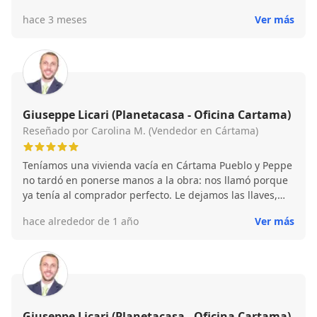
alguna gestión a realizar contaremos con vosotros sin
hace 3 meses
Ver más
dudarlo. Gracias por todo
Giuseppe Licari (Planetacasa - Oficina Cartama)
Reseñado por Carolina M. (Vendedor en Cártama)
Teníamos una vivienda vacía en Cártama Pueblo y Peppe
no tardó en ponerse manos a la obra: nos llamó porque
ya tenía al comprador perfecto. Le dejamos las llaves,
mostró la casa y la reservó al instante. Tres semanas
hace alrededor de 1 año
Ver más
después estábamos firmando en notaría. Ojalá lo
hubiéramos conocido hace cuatro años, cuando
vendimos nuestra casa en Málaga. ¡100 %
recomendable!
Giuseppe Licari (Planetacasa - Oficina Cartama)