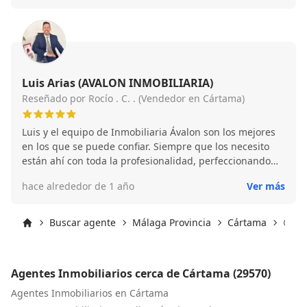
estado dispuesto a resolver cualquier duda.
Luis Arias (AVALON INMOBILIARIA)
Reseñado por Rocío . C. . (Vendedor en Cártama)
Luis y el equipo de Inmobiliaria Ávalon son los mejores
en los que se puede confiar. Siempre que los necesito
están ahí con toda la profesionalidad, perfeccionando
cada detalle y buscando el inquilino perfecto. Les
hace alrededor de 1 año
Ver más
importa hacer bien el trabajo y no hacerlo rápido y mal.
No creo que haya mejor inmobiliaria que la de ellos, son
un equipo maravilloso. Gracias por ser tan profesionales
Buscar agente
Málaga Provincia
Cártama
Cárt
y tan atentos.
Inicio
Agentes Inmobiliarios cerca de Cártama (29570)
Agentes Inmobiliarios en Cártama