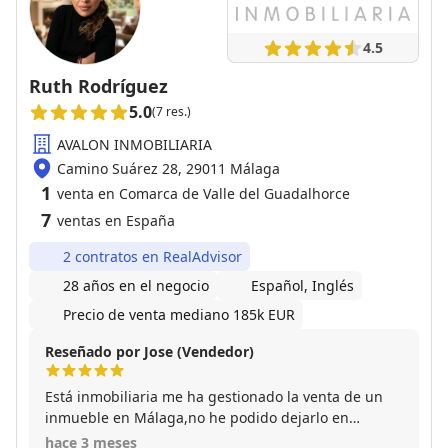
4.5
Ruth Rodríguez
5.0
(7 res.)
AVALON INMOBILIARIA
Camino Suárez 28, 29011 Málaga
1
venta en Comarca de Valle del Guadalhorce
7
ventas en España
2 contratos en RealAdvisor
28 años en el negocio
Español, Inglés
Precio de venta mediano 185k EUR
Reseñado por Jose (Vendedor)
Está inmobiliaria me ha gestionado la venta de un
inmueble en Málaga,no he podido dejarlo en
mejores manos, profesionales en todos los sentidos ,
hace 3 meses