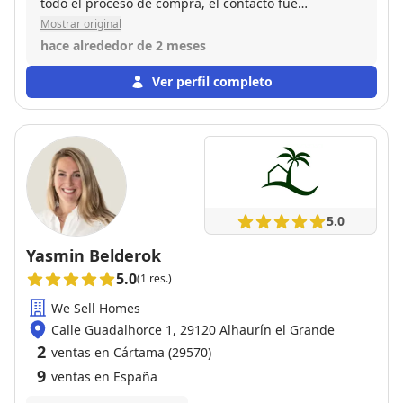
todo el proceso de compra, el contacto fue
agradable y la accesibilidad es buena. También me
Mostrar original
ayudaron bien con el papeleo. 100% recomendable
hace alrededor de 2 meses
Ver perfil completo
5.0
Yasmin Belderok
5.0
(1 res.)
We Sell Homes
Calle Guadalhorce 1, 29120 Alhaurín el Grande
2
ventas en Cártama (29570)
9
ventas en España