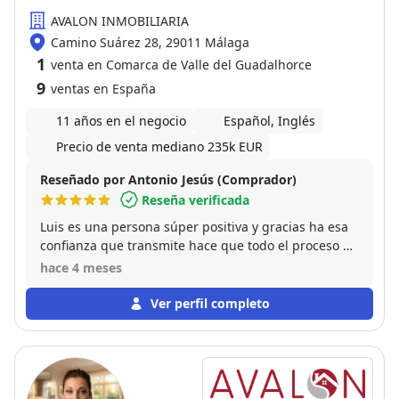
AVALON INMOBILIARIA
Camino Suárez 28, 29011 Málaga
1
venta en Comarca de Valle del Guadalhorce
9
ventas en España
11 años en el negocio
Español, Inglés
Precio de venta mediano 235k EUR
Reseñado por Antonio Jesús (Comprador)
Reseña verificada
Luis es una persona súper positiva y gracias ha esa
confianza que transmite hace que todo el proceso de
la compras de una vivienda sea corta. Solo podemos
hace 4 meses
darle las gracias una y mil veces por su apoyo.
Ver perfil completo