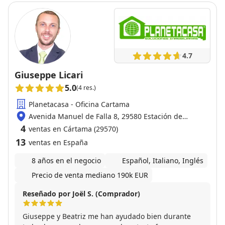
4.7
Giuseppe Licari
5.0
(4 res.)
Planetacasa - Oficina Cartama
Avenida Manuel de Falla 8, 29580 Estación de
Cártama
4
ventas en Cártama (29570)
13
ventas en España
8 años en el negocio
Español, Italiano, Inglés
Precio de venta mediano 190k EUR
Reseñado por Joël S. (Comprador)
Giuseppe y Beatriz me han ayudado bien durante