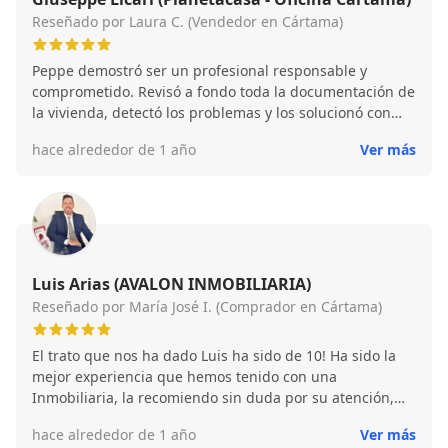
Reseñado por Laura C. (Vendedor en Cártama)
Peppe demostró ser un profesional responsable y
comprometido. Revisó a fondo toda la documentación de
la vivienda, detectó los problemas y los solucionó con
rapidez y eficacia, lo que nos permitió vender la casa sin
hace alrededor de 1 año
Ver más
contratiempos. Lo recomiendo totalmente.
Luis Arias (AVALON INMOBILIARIA)
Reseñado por María José I. (Comprador en Cártama)
El trato que nos ha dado Luis ha sido de 10! Ha sido la
mejor experiencia que hemos tenido con una
Inmobiliaria, la recomiendo sin duda por su atención,
eficacia y cercanía. Nos hemos sentido muy
hace alrededor de 1 año
Ver más
acompañados en el proceso de alquiler, Luis siempre ha