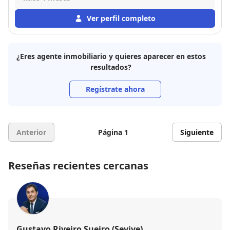
esperar de una inmobiliaria. Además es una gran
persona, dispuesta a ayudarte en lo que sea y
Ver perfil completo
siempre con una sonrisa. Como compradores en este
caso de nuestra primera vivienda había mil dudas
que teníamos y fueron surgiendo pero allí estaba
¿Eres agente inmobiliario y quieres aparecer en estos
Carlos para asesorar. No hay palabras para describir
resultados?
lo encantados que estamos. Muchísimas gracias de
corazón!
Regístrate ahora
Anterior
Página 1
Siguiente
Reseñas recientes cercanas
Gustavo Riveiro Sueiro (Sevive)