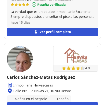
Reseña verificada
La verdad que es un equipo inmobiliario Excelente.
Siempre dispuestos a enseñar el piso a las personas
interesadas. Y se vendió super rápido. Les agradezco
hace 15 días
muchísimo todo el apoyo que nos brindaron.
Ver perfil completo
4.3
Carlos Sánchez-Matas Rodríguez
Inmobiliaria Hervascasas
Calle Braulio Navas 21, 10700 Hervás
6 años en el negocio
Español