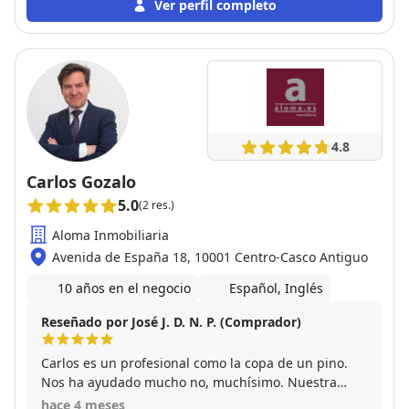
Ver perfil completo
4.8
Carlos Gozalo
5.0
(2 res.)
Aloma Inmobiliaria
Avenida de España 18, 10001 Centro-Casco Antiguo
10 años en el negocio
Español, Inglés
Reseñado por José J. D. N. P. (Comprador)
Carlos es un profesional como la copa de un pino.
Nos ha ayudado mucho no, muchísimo. Nuestra
experiencia con el ha sido la mejor que cabría
hace 4 meses