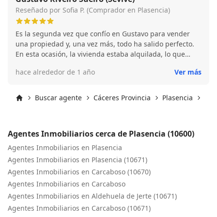
Reseñado por Sofia P. (Comprador en Plasencia)
Es la segunda vez que confío en Gustavo para vender
una propiedad y, una vez más, todo ha salido perfecto.
En esta ocasión, la vivienda estaba alquilada, lo que
suponía una dificultad añadida. Aun así, consiguió
hace alrededor de 1 año
Ver más
venderla a un inversor, respetando el contrato de los
inquilinos, que ahora pueden seguir en la casa con total
tranquilidad. Profesional, resolutivo y de confianza.
Buscar agente
Cáceres Provincia
Plasencia
Pla
Inicio
Agentes Inmobiliarios cerca de Plasencia (10600)
Agentes Inmobiliarios en Plasencia
Agentes Inmobiliarios en Plasencia (10671)
Agentes Inmobiliarios en Carcaboso (10670)
Agentes Inmobiliarios en Carcaboso
Agentes Inmobiliarios en Aldehuela de Jerte (10671)
Agentes Inmobiliarios en Carcaboso (10671)