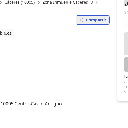
Cáceres (10005)
Zona Inmueble Cáceres
Paola Baracaldo
Compartir
ble.es
Tu
cu
ac
co
 10005 Centro-Casco Antiguo