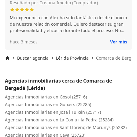
Reseñado por Cristina Imedio (Comprador)
Mi experiencia con Alex ha sido fantástica desde el inicio
de nuestra relación comercial. Quiero destacar su gran
profesionalidad y eficacia durante todo el proceso. No
solo suya sino también de su equipo, mencionando
hace 3 meses
Ver más
especialmente a Timur. Desde el primer momento la
relación fue clara y transparente resolviendo todas las
dudas con rapidez y aportándonos tranquilidad, lo que
Buscar agencia
Lérida Provincia
Comarca de Bergadá
es muy necesario cuando compras un inmueble lejos de
Inicio
la ciudad donde vives. Pero lo que es más destacable es
que su calidad humana y su gran profesionalidad ha
Agencias inmobiliarias cerca de Comarca de
continuado manteniendo ese compromiso de
Bergadá (Lérida)
colaboración después de la firma de la escritura pública
de compraventa, tras lo cual, en principio finalizaría su
Agencias Inmobiliarias en Gósol (25716)
labor. Han seguido y siguen colaborando con nosotros y
Agencias Inmobiliarias en Guixers (25285)
facilitando las cosas en todo momento. Muy
Agencias Inmobiliarias en Josa i Tuixén (25717)
recomendable para cualquier que busque comprar o
Agencias Inmobiliarias en La Coma i la Pedra (25284)
vender un inmueble. Serio implicado y de confianza.
Agencias Inmobiliarias en Sant Llorenç de Morunys (25282)
Agencias Inmobiliarias en Cava (25723)