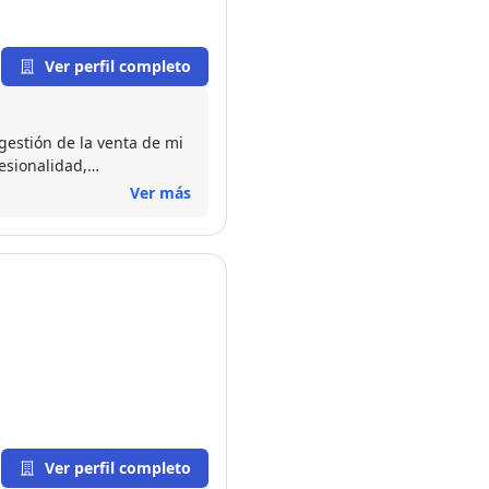
Ver perfil completo
gestión de la venta de mi
esionalidad,
todas mis inquietudes de
Ver más
licación y dedicación, la
Ver perfil completo