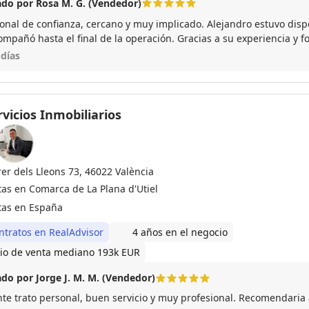
do por Rosa M. G. (Vendedor)
ional de confianza, cercano y muy implicado. Alejandro estuvo dis
ompañó hasta el final de la operación. Gracias a su experiencia y f
erfecto y sin estrés. Repetiría
 días
vicios Inmobiliarios
rer dels Lleons 73, 46022 València
tas en Comarca de La Plana d'Utiel
tas en España
ntratos en RealAdvisor
4 años en el negocio
io de venta mediano 193k EUR
do por Jorge J. M. M. (Vendedor)
nte trato personal, buen servicio y muy profesional. Recomendaria 