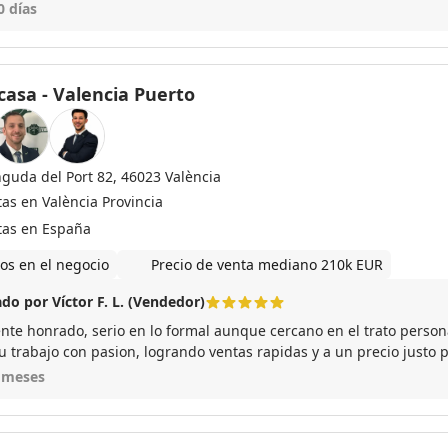
0 días
asa - Valencia Puerto
nguda del Port 82, 46023 València
tas en València Provincia
tas en España
os en el negocio
Precio de venta mediano 210k EUR
do por Víctor F. L. (Vendedor)
nte honrado, serio en lo formal aunque cercano en el trato persona
u trabajo con pasion, logrando ventas rapidas y a un precio justo
ndable!
 meses