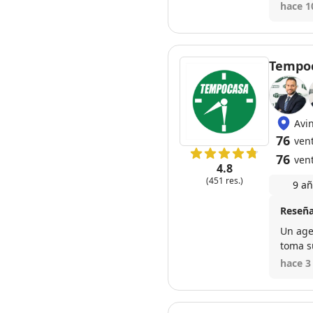
hace 1
Tempoc
Avi
76
ven
76
ven
4.8
(451 res.)
9 añ
Reseña
Un age
toma s
recome
hace 3