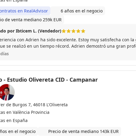
ontratos en RealAdvisor
6 años en el negocio
io de venta mediano 259k EUR
do por Ibticem L. (Vendedor)
eriencia con Adrien ha sido excelente. Estoy muy satisfecha con la 
que se realizó en un tiempo récord. Adrien demostró una gran prof
ibilidad y cercanía durante todo el proceso. Siempre respondió a 
 días
 rápida y clara, brindándome un apoyo constante. Gracias a su imp
fue sencilla y sin complicaciones. Lo recomiendo al 100 %.
o - Estudio Olivereta CID - Campanar
rer de Burgos 7, 46018 L'Olivereta
tas en València Provincia
tas en España
ños en el negocio
Precio de venta mediano 143k EUR