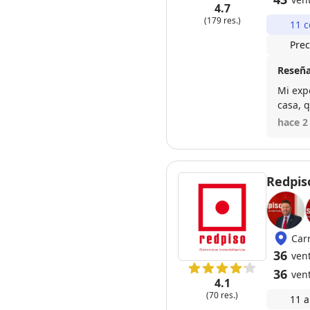
4.7
(179 res.)
11 c
Prec
Reseña
Mi exp
casa, 
dispon
hace 2
manera
venta 
Redpis
Car
36
ven
36
ven
4.1
(70 res.)
11 a