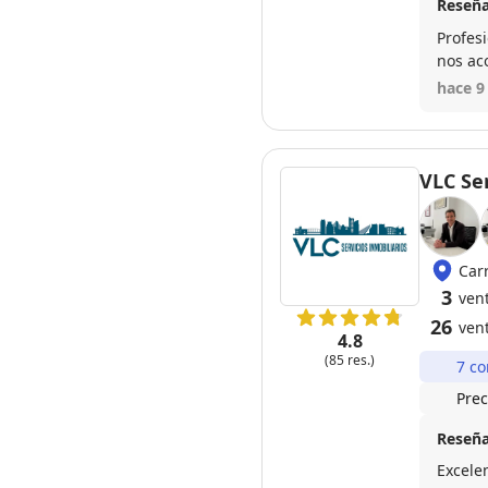
Reseña
Profes
nos ac
salió p
hace 9
VLC Ser
Car
3
ven
26
ven
4.8
(85 res.)
7 co
Prec
Reseña
Excele