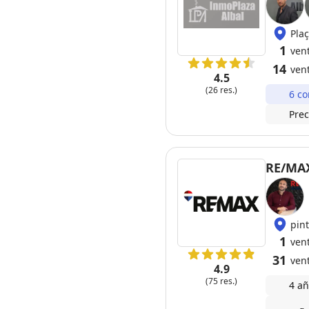
Plaç
1
ven
14
ven
4.5
(26 res.)
6 co
Prec
RE/MAX
pint
1
ven
31
ven
4.9
(75 res.)
4 añ