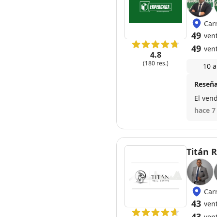
Car
49
ven
49
ven
4.8
(180 res.)
10 a
Reseña
El vend
hace 7
Titán R
Carr
43
ven
43
ven