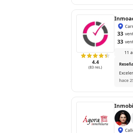
Inmoac
Car
33
ven
33
ven
11 a
4.4
Reseña
(83 res.)
Excele
hace 2
Inmobi
Cal