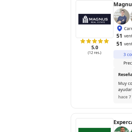
Magnus
Car
51
ven
51
ven
5.0
(12 res.)
3 co
Prec
Reseña
Muy co
ayudar
hace 7
Experc