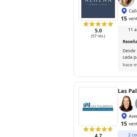
Cal
15
ven
11 a
5.0
(57 res.)
Reseña
Desde 
cada p
hace m
Las Pa
Ave
15
ven
2 co
4.7