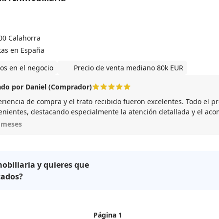
00 Calahorra
tas en España
os en el negocio
Precio de venta mediano 80k EUR
do por Daniel (Comprador)
riencia de compra y el trato recibido fueron excelentes. Todo el pr
enientes, destacando especialmente la atención detallada y el a
rte de Juan. Recomiendo plenamente trabajar con él por su profes
 meses
miento en la compra y venta de viviendas.
obiliaria y quieres que
tados?
Página 1