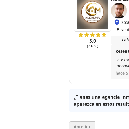
265
8
ven
3 añ
5.0
(2 res.)
Reseña
La expe
inconv
por pa
hace 5
conoci
¿Tienes una agencia inm
aparezca en estos resul
Anterior