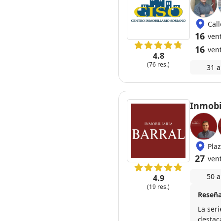
Cal
16
vent
16
ven
4.8
(76 res.)
31 a
Inmobil
Plaz
27
ven
50 a
4.9
(19 res.)
Reseña
La ser
destaca