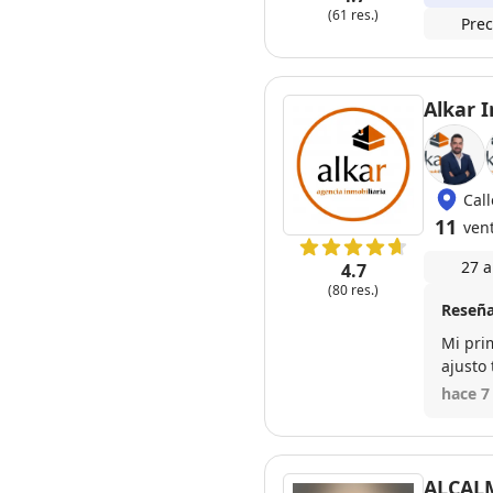
(61 res.)
Prec
Alkar I
Cal
11
ven
27 a
4.7
(80 res.)
Reseña
Mi pri
ajusto
gran p
hace 7
ALCALM