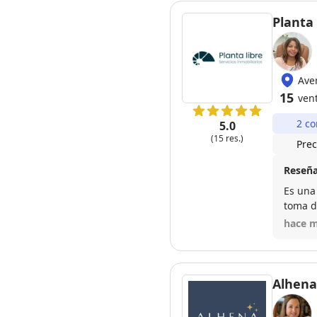
Planta 
Ave
15
ven
2 co
5.0
(15 res.)
Prec
Reseña
Es una
toma d
traduc
hace m
opción
vista p
Alhena