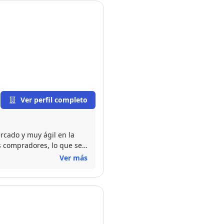
Ver perfil completo
rcado y muy ágil en la
s compradores, lo que se
i duda una muy buena
Ver más
ato, desde el punto de