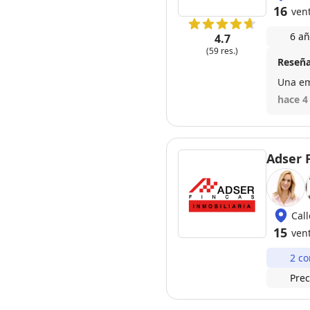
16
ven
6 añ
4.7
(59 res.)
Reseña
Una em
hace 4
Adser 
Cal
15
ven
2 co
Prec