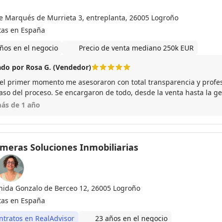
le Marqués de Murrieta 3, entreplanta, 26005 Logroño
tas en España
ños en el negocio
Precio de venta mediano 250k EUR
do por Rosa G. (Vendedor)
el primer momento me asesoraron con total transparencia y profe
aso del proceso. Se encargaron de todo, desde la venta hasta la ges
sin estrés que era lo que necesitaba... Olvidarme de todo. Gracias!
ás de 1 año
lmeras Soluciones Inmobiliarias
nida Gonzalo de Berceo 12, 26005 Logroño
tas en España
ntratos en RealAdvisor
23 años en el negocio