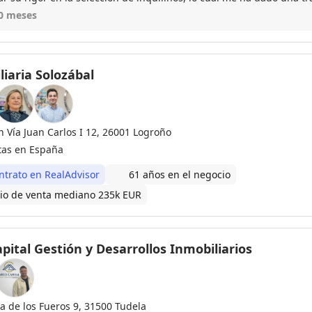
he confiado la gestión de alquileres. Si buscas una agente profesi
0 meses
stionar el alquiler de tu inmueble, necesitas a Paula ¡no lo dudes!
iaria Solozábal
n Vía Juan Carlos I 12, 26001 Logroño
tas en España
ntrato en RealAdvisor
61 años en el negocio
io de venta mediano 235k EUR
pital Gestión y Desarrollos Inmobiliarios
za de los Fueros 9, 31500 Tudela