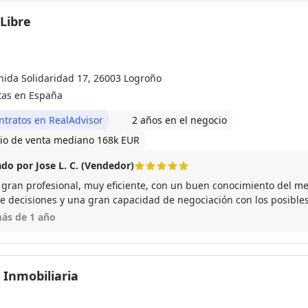
Libre
nida Solidaridad 17, 26003 Logroño
tas en España
ntratos en RealAdvisor
2 años en el negocio
io de venta mediano 168k EUR
do por Jose L. C. (Vendedor)
 gran profesional, muy eficiente, con un buen conocimiento del me
e decisiones y una gran capacidad de negociación con los posible
e en llevar al éxito la operación en un periodo corto de tiempo. S
ás de 1 año
 a la hora de elegir un agente inmobiliario. Además de un buen tr
ersonal.
 Inmobiliaria