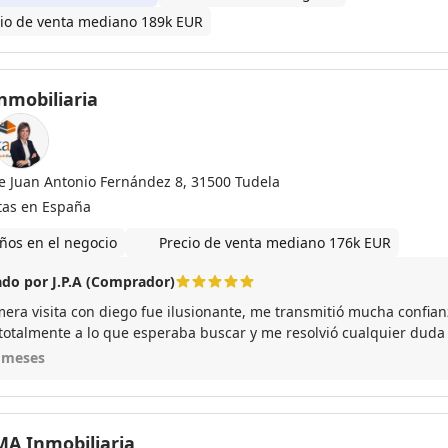
io de venta mediano 189k EUR
nmobiliaria
le Juan Antonio Fernández 8, 31500 Tudela
tas en España
ños en el negocio
Precio de venta mediano 176k EUR
do por J.P.A (Comprador)
mera visita con diego fue ilusionante, me transmitió mucha confianz
 totalmente a lo que esperaba buscar y me resolvió cualquier dud
rofesional!
 meses
A Inmobiliaria