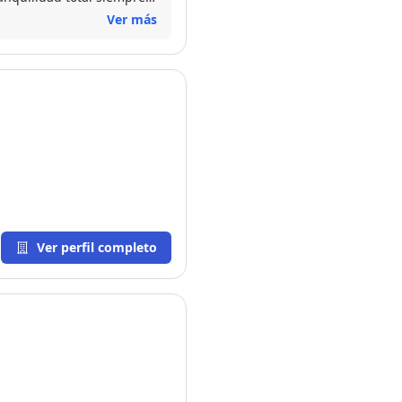
onal, seria y responsable
Ver más
Ver perfil completo