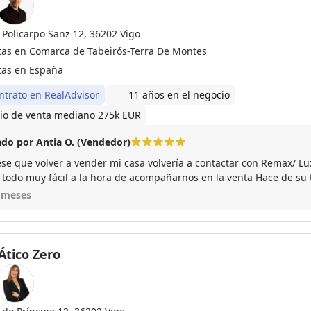
 Policarpo Sanz 12, 36202 Vigo
tas en Comarca de Tabeirós-Terra De Montes
tas en España
ntrato en RealAdvisor
11 años en el negocio
io de venta mediano 275k EUR
do por Antia O. (Vendedor)
ese que volver a vender mi casa volvería a contactar con Remax/ Lux
 todo muy fácil a la hora de acompañarnos en la venta Hace de su 
sfrutar con él, es el mejor!
 meses
Ático Zero