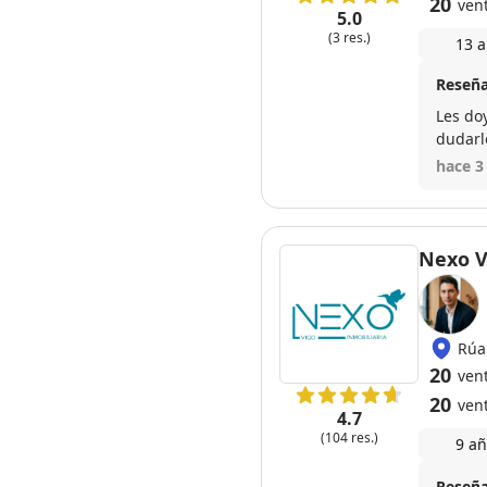
20
ven
5.0
(3 res.)
13 a
Reseña
Les do
dudarl
hace 3
Nexo V
Rúa
20
ven
20
ven
4.7
(104 res.)
9 añ
Reseña