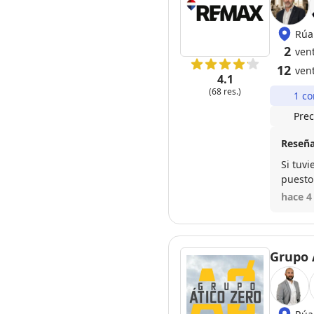
Rúa
2
ven
12
ven
4.1
(68 res.)
1 co
Prec
Reseña
Si tuvi
puesto
hace di
hace 4
Grupo 