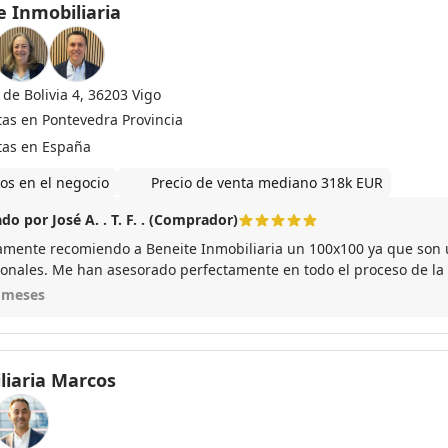
e Inmobiliaria
de Bolivia 4, 36203 Vigo
tas en Pontevedra Provincia
tas en España
os en el negocio
Precio de venta mediano 318k EUR
do por José A. . T. F. . (Comprador)
amente recomiendo a Beneite Inmobiliaria un 100x100 ya que son
ionales. Me han asesorado perfectamente en todo el proceso de la
imas gracias
 meses
liaria Marcos