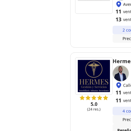
Ave
11
ven
13
ven
2 co
Prec
Hermes
Cal
11
ven
11
ven
5.0
(24 res.)
4 co
Prec
Reseña