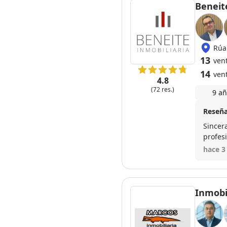
Beneit
Rúa 
13
ven
14
ven
4.8
(72 res.)
9 añ
Reseña
Sincer
profes
Muchís
hace 3
Inmobi