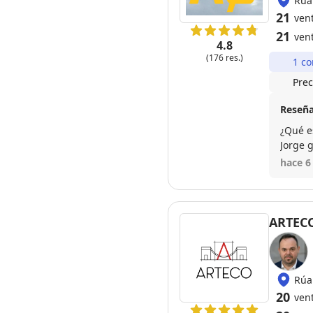
Rúa
21
ven
21
ven
4.8
(176 res.)
1 co
Prec
Reseña
¿Qué e
Jorge 
añadid
hace 6
interio
ARTECO
Rúa
20
ven