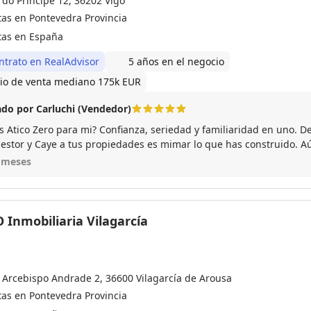
 do Príncipe 12, 36202 Vigo
tas en Pontevedra Provincia
tas en España
ntrato en RealAdvisor
5 años en el negocio
io de venta mediano 175k EUR
do por Carluchi (Vendedor)
s Atico Zero para mi? Confianza, seriedad y familiaridad en uno. 
gestor y Caye a tus propiedades es mimar lo que has construido. A
o es que son una empresa híbrida que te puede asesorar en todo 
 meses
rismo y gestión. Un 10 sobre 10.
 Inmobiliaria Vilagarcía
 Arcebispo Andrade 2, 36600 Vilagarcía de Arousa
tas en Pontevedra Provincia