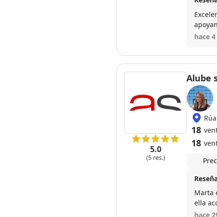
Excele
apoyan
hace 4
Alube 
Rúa
18
ven
18
ven
5.0
(5 res.)
Prec
Reseña
Marta 
ella a
hace 2