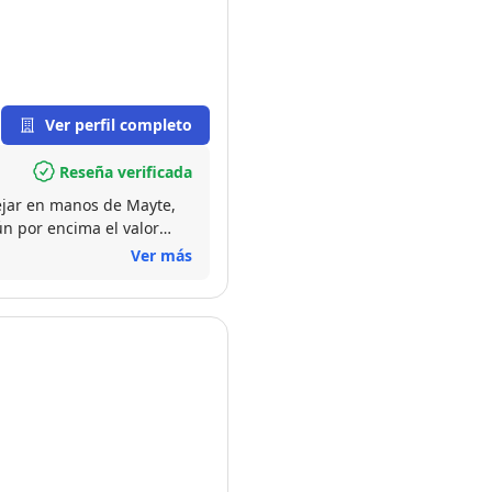
Ver perfil completo
Reseña verificada
Dejar en manos de Mayte,
ún por encima el valor
lo concerniente a
Ver más