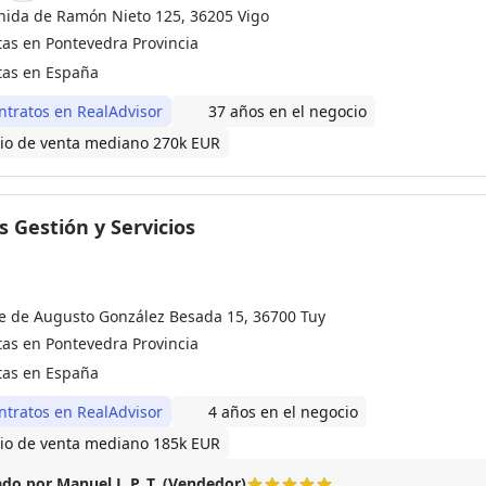
nida de Ramón Nieto 125, 36205 Vigo
tas en Pontevedra Provincia
tas en España
ntratos en RealAdvisor
37 años en el negocio
io de venta mediano 270k EUR
 Gestión y Servicios
le de Augusto González Besada 15, 36700 Tuy
tas en Pontevedra Provincia
tas en España
ntratos en RealAdvisor
4 años en el negocio
io de venta mediano 185k EUR
do por Manuel J. P. T. (Vendedor)