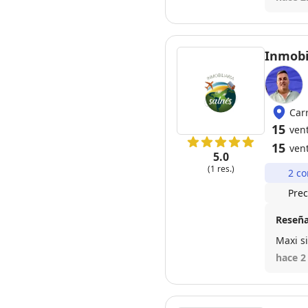
Inmobi
Car
15
ven
15
ven
5.0
(1 res.)
2 co
Prec
Reseña
Maxi s
hace 2