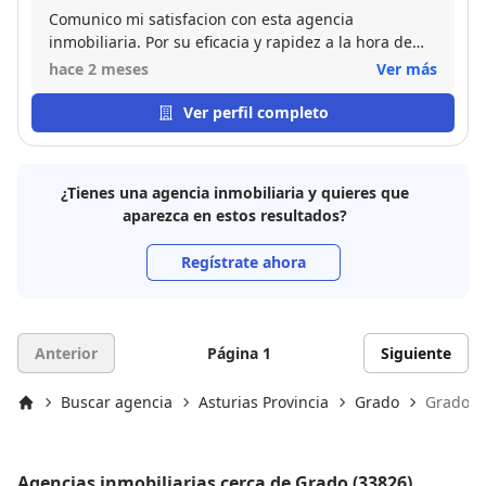
Comunico mi satisfacion con esta agencia
inmobiliaria. Por su eficacia y rapidez a la hora de
publicar y vender el piso que tenia en propiedad.
hace 2 meses
Ver más
Por otro lado las gracias a su comercial Placido, por
tenerme al tanto de todo en cada momento y
Ver perfil completo
hacerme las cosas mas faciles. Por lo tanto
recomiendo esta agencia a todo el que desee hacer
publicación de una venta.
¿Tienes una agencia inmobiliaria y quieres que
aparezca en estos resultados?
Regístrate ahora
Anterior
Página 1
Siguiente
Buscar agencia
Asturias Provincia
Grado
Grado (
Inicio
Agencias inmobiliarias cerca de Grado (33826)