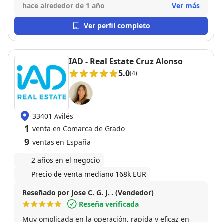
profesionalidad, experiencia y gestión de la
hace alrededor de 1 año
Ver más
comunicación pues ha sido de gran ayuda para
solventar esas dificultades imprevistas que
Ver perfil completo
aparecieron. ¡Muchas gracias Jorge!
IAD - Real Estate Cruz Alonso
5.0
(4)
33401 Avilés
1
venta en Comarca de Grado
9
ventas en España
2 años en el negocio
Precio de venta mediano 168k EUR
Reseñado por Jose C. G. J. . (Vendedor)
Reseña verificada
Muy omplicada en la operación, rapida y eficaz en