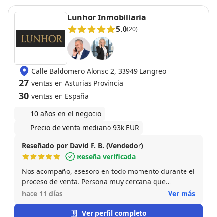
Lunhor Inmobiliaria
5.0
(20)
Calle Baldomero Alonso 2, 33949 Langreo
27
ventas en Asturias Provincia
30
ventas en España
10 años en el negocio
Precio de venta mediano 93k EUR
Reseñado por David F. B. (Vendedor)
Reseña verificada
Nos acompaño, asesoro en todo momento durante el
proceso de venta. Persona muy cercana que
entiende y se adapta a las necesidades de cada
hace 11 días
Ver más
cliente. Me vendio la propiedad en menos de un
mes. Para mi, un 10 tanto como profesional como
Ver perfil completo