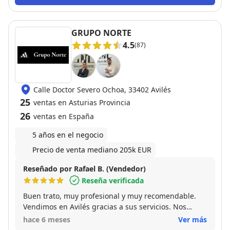
persona.
GRUPO NORTE
4.5
(87)
Calle Doctor Severo Ochoa, 33402 Avilés
25
ventas en Asturias Provincia
26
ventas en España
5 años en el negocio
Precio de venta mediano 205k EUR
Reseñado por Rafael B. (Vendedor)
Reseña verificada
Buen trato, muy profesional y muy recomendable.
Vendimos en Avilés gracias a sus servicios. Nos
aconsejó y fue mas sencillo de lo que pensabamos.
hace 6 meses
Ver más
10/10