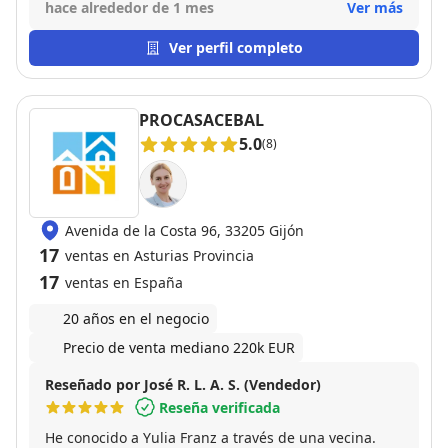
recomiendo a este gran profesional.
hace alrededor de 1 mes
Ver más
Ver perfil completo
PROCASACEBAL
5.0
(8)
Avenida de la Costa 96, 33205 Gijón
17
ventas en Asturias Provincia
17
ventas en España
20 años en el negocio
Precio de venta mediano 220k EUR
Reseñado por José R. L. A. S. (Vendedor)
Reseña verificada
He conocido a Yulia Franz a través de una vecina.