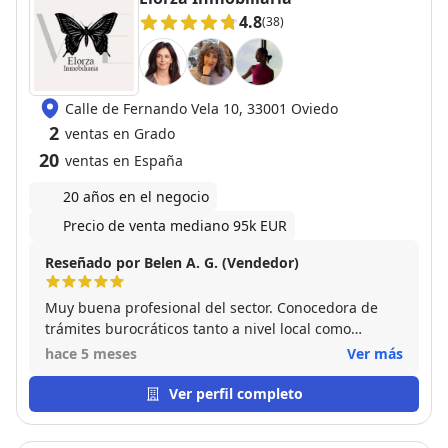
4.8
(38)
Calle de Fernando Vela 10, 33001 Oviedo
2
ventas en Grado
20
ventas en España
20 años en el negocio
Precio de venta mediano 95k EUR
Reseñado por Belen A. G. (Vendedor)
Muy buena profesional del sector. Conocedora de
trámites burocráticos tanto a nivel local como
provincial o estatal. Y siempre disponible tanto para
hace 5 meses
Ver más
mí como vendedor ,como para mí comprador Con
ella me despreocupe de la venta pues todo lo
Ver perfil completo
gestiono ella