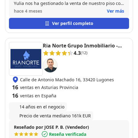
Yulia nos ha gestionado la venta de nuestro piso con
la mayor profesionalidad, interés, responsabilidad y
hace 4 meses
Ver más
seriedad. Ya que estoy en el extranjero la venta
precisó bastante más gestiones que una venta
Ver perfil completo
nacional. Todo ha sido resuelto profesionálmente.
Puedo recomendar en absoluto a Yulia Franz.
Ria Norte Grupo Inmobiliario -
Oviedo - Lugones
4.3
(12)
Calle de Antonio Machado 16, 33420 Lugones
16
ventas en Asturias Provincia
16
ventas en España
14 años en el negocio
Precio de venta mediano 161k EUR
Reseñado por JOSE P. B. (Vendedor)
Reseña verificada