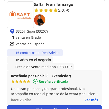
Safti - Fran Tamargo
5.0
(34)
33207 Gijón (33207)
1
venta en Grado
29
ventas en España
15 contratos en RealAdvisor
16 años en el negocio
Precio de venta mediano 109k EUR
Reseñado por Daniel S. . (Vendedor)
Reseña verificada
Una gran persona y un gran profesional. Nos
acompaño en todo el proceso de la venta y solucionó
todos los problemas que surgieron durante la
hace 28 días
Ver más
misma tanto a nosotros como a los compradores. Sin