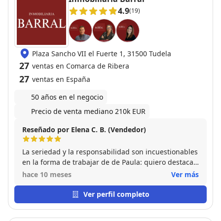
4.9
(19)
Plaza Sancho VII el Fuerte 1, 31500 Tudela
27
ventas en Comarca de Ribera
27
ventas en España
50 años en el negocio
Precio de venta mediano 210k EUR
Reseñado por Elena C. B. (Vendedor)
La seriedad y la responsabilidad son incuestionables
en la forma de trabajar de de Paula: quiero destacar
su rigor en la selección de inquilinos, lo cual me ha
hace 10 meses
Ver más
dado una tranquilidad total siempre que le he
confiado la gestión de alquileres. Si buscas una
Ver perfil completo
agente profesional, seria y responsable para
gestionar el alquiler de tu inmueble, necesitas a