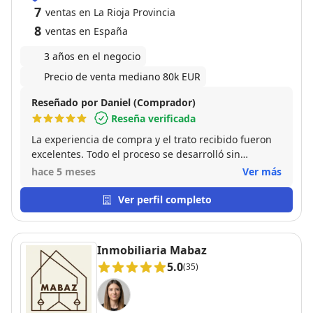
7
ventas en La Rioja Provincia
8
ventas en España
3 años en el negocio
Precio de venta mediano 80k EUR
Reseñado por Daniel (Comprador)
Reseña verificada
La experiencia de compra y el trato recibido fueron
excelentes. Todo el proceso se desarrolló sin
inconvenientes, destacando especialmente la
hace 5 meses
Ver más
atención detallada y el acompañamiento constante
por parte de Juan. Recomiendo plenamente trabajar
Ver perfil completo
con él por su profesionalidad y amplio conocimiento
en la compra y venta de viviendas.
Inmobiliaria Mabaz
5.0
(35)