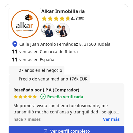
Alkar Inmobiliaria
4.7
(80)
Calle Juan Antonio Fernández 8, 31500 Tudela
11
ventas en Comarca de Ribera
11
ventas en España
27 años en el negocio
Precio de venta mediano 176k EUR
Reseñado por J.P.A (Comprador)
Reseña verificada
Mi primera visita con diego fue ilusionante, me
transmitió mucha confianza y tranquilidad , se ajusto
totalmente a lo que esperaba buscar y me resolvió
hace 7 meses
Ver más
cualquier duda en todo momento. Un gran
profesional!
Ver perfil completo