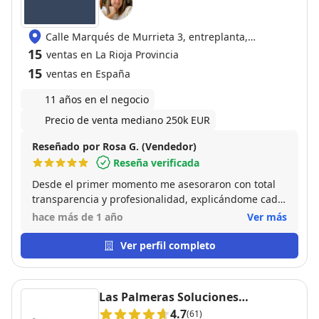
Calle Marqués de Murrieta 3, entreplanta,
26005 Logroño
15
ventas en La Rioja Provincia
15
ventas en España
11 años en el negocio
Precio de venta mediano 250k EUR
Reseñado por Rosa G. (Vendedor)
Reseña verificada
Desde el primer momento me asesoraron con total
transparencia y profesionalidad, explicándome cada
paso del proceso. Se encargaron de todo, desde la
hace más de 1 año
Ver más
venta hasta la gestión, haciéndolo fácil y sin estrés
que era lo que necesitaba... Olvidarme de todo.
Ver perfil completo
Gracias!
Las Palmeras Soluciones
Inmobiliarias
4.7
(61)