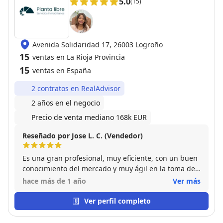
5.0
(15)
Avenida Solidaridad 17, 26003 Logroño
15
ventas en La Rioja Provincia
15
ventas en España
2 contratos en RealAdvisor
2 años en el negocio
Precio de venta mediano 168k EUR
Reseñado por Jose L. C. (Vendedor)
Es una gran profesional, muy eficiente, con un buen
conocimiento del mercado y muy ágil en la toma de
decisiones y una gran capacidad de negociación con
hace más de 1 año
Ver más
los posibles compradores, lo que se traduce en
llevar al éxito la operación en un periodo corto de
Ver perfil completo
tiempo. Si duda una muy buena opción a la hora de
elegir un agente inmobiliario. Además de un buen