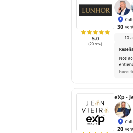
Cal
30
ven
10 a
5.0
(20 res.)
Reseña
Nos ac
entien
mes. P
hace 1
eXp - J
Call
20
ven