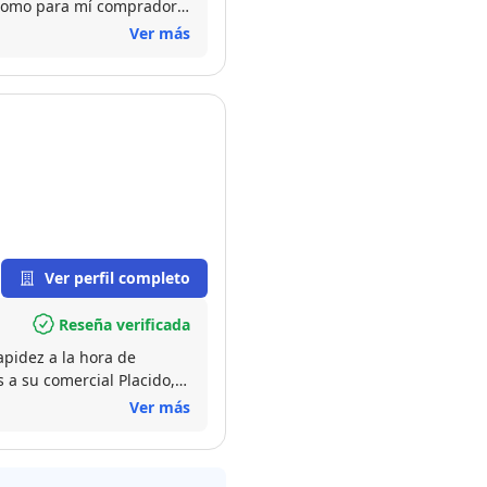
 ,como para mí comprador
Ver más
Ver perfil completo
Reseña verificada
apidez a la hora de
s a su comercial Placido,
ciles. Por lo tanto
Ver más
enta.