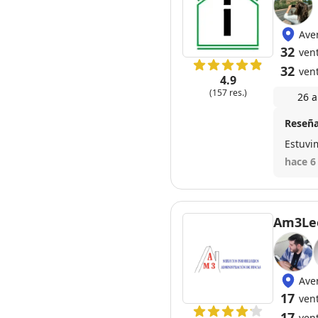
Ave
32
ven
32
ven
4.9
(157 res.)
26 a
Reseña
Estuvi
hace 6
Am3Le
Ave
17
ven
17
ven