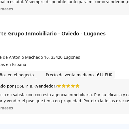
cial o estatal. Y siempre disponible tanto para mí como vendedor
la me despreocupe de la venta pues todo lo gestiono ella
 meses
rte Grupo Inmobiliario - Oviedo - Lugones
le de Antonio Machado 16, 33420 Lugones
tas en España
ños en el negocio
Precio de venta mediano 161k EUR
do por JOSE P. B. (Vendedor)
o mi satisfacion con esta agencia inmobiliaria. Por su eficacia y r
r y vender el piso que tenia en propiedad. Por otro lado las gracia
nerme al tanto de todo en cada momento y hacerme las cosas mas fa
 meses
endo esta agencia a todo el que desee hacer publicación de una v