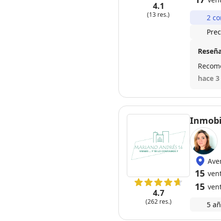
4.1
(13 res.)
2 co
Prec
Reseña
Recome
hace 3
Inmobi
Ave
15
ven
15
ven
4.7
(262 res.)
5 añ