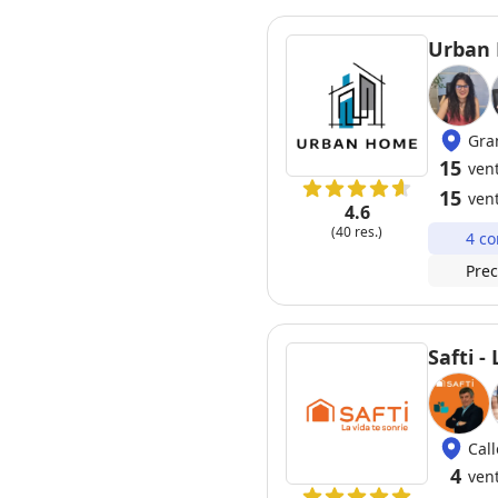
Urban 
Gra
15
ven
15
ven
4.6
(40 res.)
4 co
Prec
Safti -
Cal
4
ven