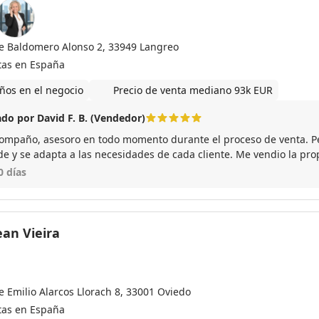
le Baldomero Alonso 2, 33949 Langreo
tas en España
ños en el negocio
Precio de venta mediano 93k EUR
do por David F. B. (Vendedor)
ompaño, asesoro en todo momento durante el proceso de venta. 
de y se adapta a las necesidades de cada cliente. Me vendio la p
ara mi, un 10 tanto como profesional como persona.
0 días
ean Vieira
e Emilio Alarcos Llorach 8, 33001 Oviedo
tas en España