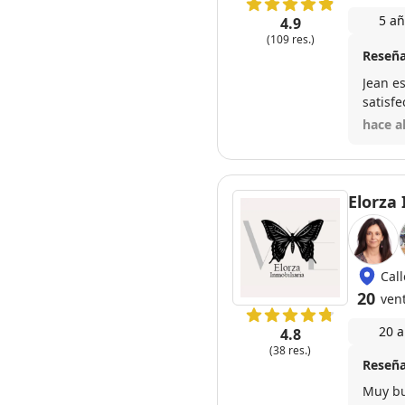
5 añ
4.9
(109 res.)
Reseña
Jean e
satisf
hace a
Elorza 
Cal
20
ven
20 a
4.8
(38 res.)
Reseña
Muy bu