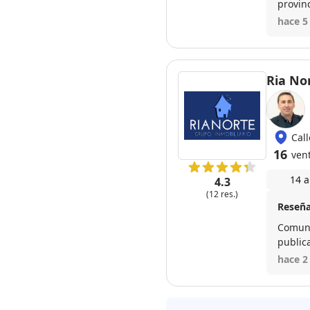
provin
Con el
hace 5
Ria No
Cal
16
ven
14 a
4.3
(12 res.)
Reseña
Comunic
publica
por te
hace 2
recomi