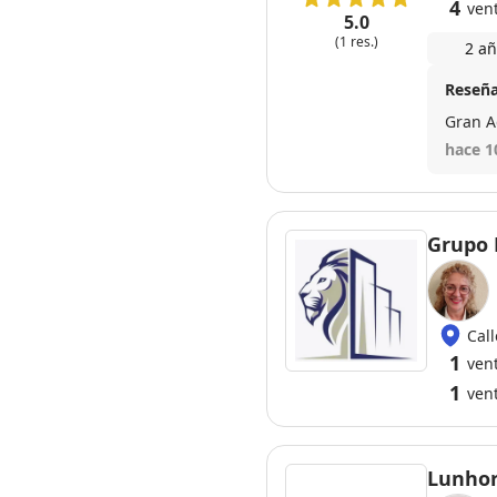
4
ven
5.0
(1 res.)
2 añ
Reseña
hace 1
Grupo 
Cal
1
ven
1
ven
Lunhor