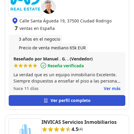
Calle Santa Águeda 19, 37500 Ciudad Rodrigo
7
ventas en España
3 años en el negocio
Precio de venta mediano 65k EUR
Reseñado por Manuel . G. . (Vendedor)
Reseña verificada
La verdad que es un equipo inmobiliario Excelente.
Siempre dispuestos a enseñar el piso a las personas
interesadas. Y se vendió super rápido. Les agradezco
hace 11 días
Ver más
muchísimo todo el apoyo que nos brindaron.
Ver perfil completo
INVICAS Servicios Inmobiliarios
4.5
(4)