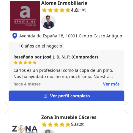
Aloma Inmobiliaria
4.8
(136)
Avenida de España 18, 10001 Centro-Casco Antiguo
10 años en el negocio
Reseñado por José J. D. N. P. (Comprador)
Carlos es un profesional como la copa de un pino.
Nos ha ayudado mucho no, muchísimo. Nuestra
experiencia con el ha sido la mejor que cabría
hace 4 meses
Ver más
esperar de una inmobiliaria. Además es una gran
persona, dispuesta a ayudarte en lo que sea y
Ver perfil completo
siempre con una sonrisa. Como compradores en este
caso de nuestra primera vivienda había mil dudas
que teníamos y fueron surgiendo pero allí estaba
Zona Inmueble Cáceres
Carlos para asesorar. No hay palabras para describir
5.0
(29)
lo encantados que estamos. Muchísimas gracias de
corazón!