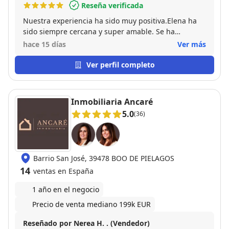
Reseña verificada
Nuestra experiencia ha sido muy positiva.Elena ha
sido siempre cercana y super amable. Se ha
adaptado a nuestras necesidades y cumple
hace 15 días
Ver más
perfectamente con sus funciones entre vendedor y
comprador. Nos ha hecho muy fácil el proceso.
Ver perfil completo
Muchas gracias ;-)
Inmobiliaria Ancaré
5.0
(36)
Barrio San José, 39478 BOO DE PIELAGOS
14
ventas en España
1 año en el negocio
Precio de venta mediano 199k EUR
Reseñado por Nerea H. . (Vendedor)