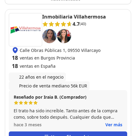
Inmobiliaria Villahermosa
4.7
(40)
Calle Obras Públicas 1, 09550 Villarcayo
18
ventas en Burgos Provincia
18
ventas en España
22 años en el negocio
Precio de venta mediano 56k EUR
Reseñado por Iraia B. (Comprador)
El trato ha sido increíble. Tanto antes de la compra
como, sobre todo después. Cualquier duda que
hemos tenido, Tatiana nos la ha intentado solucionar
hace 3 meses
Ver más
y ha estado muy atenta. Agradecemos muchísimo la