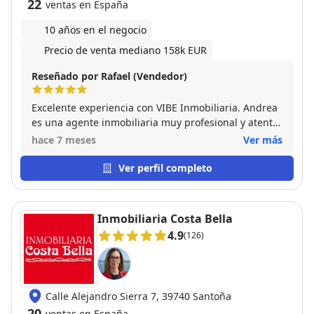
22
ventas en España
10 años en el negocio
Precio de venta mediano 158k EUR
Reseñado por Rafael (Vendedor)
Excelente experiencia con VIBE Inmobiliaria. Andrea
es una agente inmobiliaria muy profesional y atenta,
supo acompañarnos en todo el proceso. Totalmente
hace 7 meses
Ver más
recomendable.
Ver perfil completo
Inmobiliaria Costa Bella
4.9
(126)
Calle Alejandro Sierra 7, 39740 Santoña
20
ventas en España