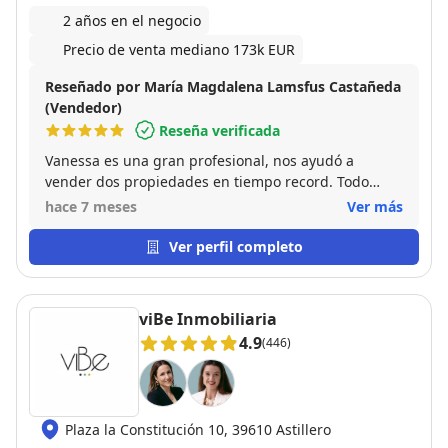
2 años en el negocio
Precio de venta mediano 173k EUR
Reseñado por María Magdalena Lamsfus Castañeda
(Vendedor)
Reseña verificada
Vanessa es una gran profesional, nos ayudó a
vender dos propiedades en tiempo record. Todo
fueron facilidades, recomiendo su servicio a todo el
hace 7 meses
Ver más
que tenga alguna propiedad o finca a la venta. Sin
duda recomiendo a Inmoptime21 no dudes en
Ver perfil completo
llamar y agendar tú cita
viBe Inmobiliaria
4.9
(446)
Plaza la Constitución 10, 39610 Astillero