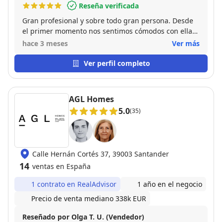
Reseña verificada
Gran profesional y sobre todo gran persona. Desde
el primer momento nos sentimos cómodos con ella
por su forma sencilla de hacerse entender, su
hace 3 meses
Ver más
claridad y su forma de tratarnos. Junto con Carmen
hacen un equipo perfecto tanto a nivel profesional
Ver perfil completo
como personal.
AGL Homes
5.0
(35)
Calle Hernán Cortés 37, 39003 Santander
14
ventas en España
1 contrato en RealAdvisor
1 año en el negocio
Precio de venta mediano 338k EUR
Reseñado por Olga T. U. (Vendedor)