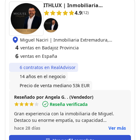
ITHLUX | Inmobiliaria
Extremadura
4.9
(12)
Miguel Naciri | Inmobiliaria Extremadura,
06800 Merida
4
ventas en Badajoz Provincia
6
ventas en España
6 contratos en RealAdvisor
14 años en el negocio
Precio de venta mediano 53k EUR
Reseñado por Angela G. . (Vendedor)
Reseña verificada
Gran experiencia con la inmobiliaria de Miguel.
Destaco su enorme empatía, su capacidad
profesional para explicar términos de venta sobre mi
hace 28 días
Ver más
casa difíciles de forma sencilla y su rápida respuesta
a cada llamada de teléfono correo o wsap . Gracias a