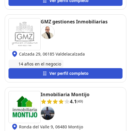
Ver perfil completo
su gestión resolvimos el trámite de forma exitosa y
sin estrés. Muy agradecido por su profesionalismo."
Recomendable sin duda alguna, dejar nuestra casa
GMZ gestiones Inmobiliarias
en sus manos es venta segura.
Calzada 29, 06185 Valdelacalzada
14 años en el negocio
Ver perfil completo
Inmobiliaria Montijo
4.1
(49)
Ronda del Valle 9, 06480 Montijo