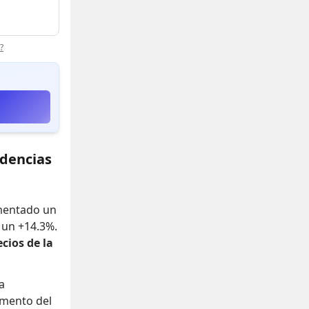
?
ndencias
umentado un
o un +14.3%
.
ecios de la
a
mento del