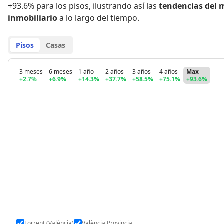
+93.6% para los pisos
,
ilustrando así las
tendencias del 
inmobiliario
a lo largo del tiempo.
Pisos
Casas
3 meses
6 meses
1 año
2 años
3 años
4 años
Max
+2.7%
+6.9%
+14.3%
+37.7%
+58.5%
+75.1%
+93.6%
Torrent (València)
València Provincia