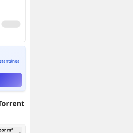
instantánea
Torrent
por m²