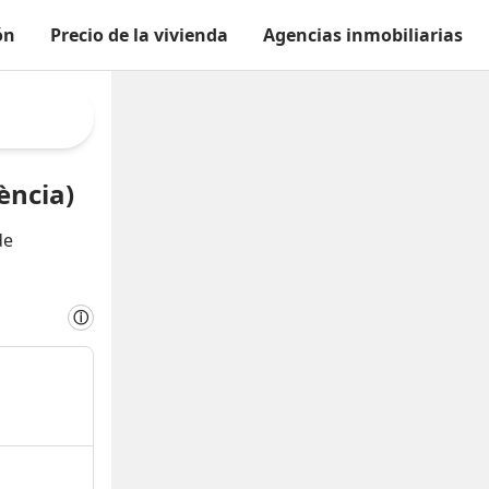
ón
Precio de la vivienda
Agencias inmobiliarias
ència)
de
ⓘ