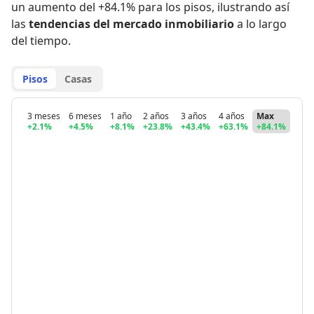
un aumento del +84.1% para los pisos
,
ilustrando así
las
tendencias del mercado inmobiliario
a lo largo
del tiempo.
Pisos
Casas
3 meses
6 meses
1 año
2 años
3 años
4 años
Max
+2.1%
+4.5%
+8.1%
+23.8%
+43.4%
+63.1%
+84.1%