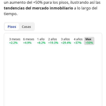
un aumento del +50% para los pisos
,
ilustrando así las
tendencias del mercado inmobiliario
a lo largo del
tiempo.
Pisos
Casas
3 meses
6 meses
1 año
2 años
3 años
4 años
Max
+2.2%
+4.9%
+8.2%
+19.3%
+29.4%
+37%
+50%