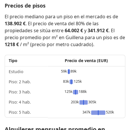
Precios de pisos
El precio mediano para un piso en el mercado es de
138.902 €
. El precio de venta del 80% de las
propiedades se sitúa entre
64.002 €
y
341.912 €
. El
precio promedio por m² en Guillena para un piso es de
1218 €
/ m² (precio por metro cuadrado).
Tipo
Precio de venta (EUR)
59k
89k
Estudio
83k
125k
Piso: 2 hab.
125k
188k
Piso: 3 hab.
Piso: 4 hab.
203k
305k
Piso: 5 hab.
347k
520k
Alquileres mensuales promedio en