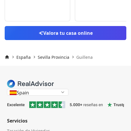
Skip to previo
S
Valora tu casa online
España
Sevilla Provincia
Guillena
Inicio
Spain
Servicios
Tasación de Viviendas