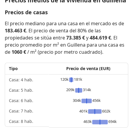
Precios medios de la vivienda en Guillena
Precios de casas
El precio mediano para una casa en el mercado es de
183.463 €
. El precio de venta del 80% de las
propiedades se sitúa entre
73.385 €
y
484.619 €
. El
precio promedio por m² en Guillena para una casa es
de
1060 €
/ m² (precio por metro cuadrado).
Tipo
Precio de venta (EUR)
120k
181k
Casa: 4 hab.
209k
314k
Casa: 5 hab.
304k
456k
Casa: 6 hab.
Casa: 7 hab.
401k
602k
Casa: 8 hab.
463k
694k