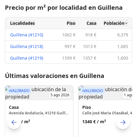
Precio por m² por localidad en Guillena
Localidades
Piso
Casa
Población
Guillena (41210)
1062 €
918 €
9,379
Guillena (41218)
997 €
1013 €
1,685
Guillena (41219)
1599 €
1357 €
1,600
Últimas valoraciones en Guillena
VALORADO
VALORADO
5 ago 2026
1 ago 
Casa
Piso
Avenida Andalucía, 41210 Guillena
877 €
/ m²
1340 €
/ m²