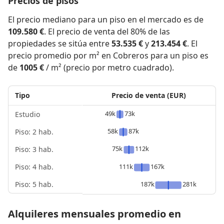
Precios de pisos
El precio mediano para un piso en el mercado es de
109.580 €
. El precio de venta del 80% de las
propiedades se sitúa entre
53.535 €
y
213.454 €
. El
precio promedio por m² en Cobreros para un piso es
de
1005 €
/ m² (precio por metro cuadrado).
Tipo
Precio de venta (EUR)
49k
73k
Estudio
58k
87k
Piso: 2 hab.
75k
112k
Piso: 3 hab.
Piso: 4 hab.
111k
167k
Piso: 5 hab.
187k
281k
Alquileres mensuales promedio en