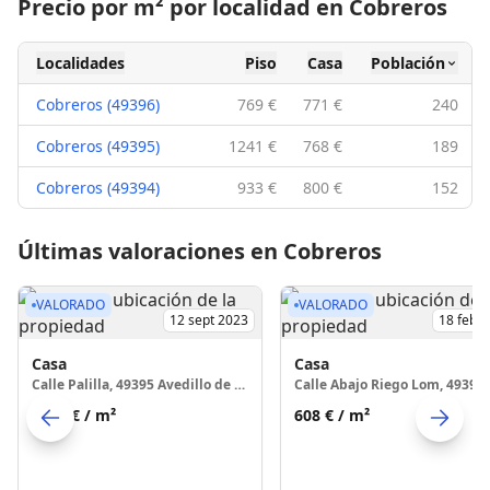
Precio por m² por localidad en Cobreros
Localidades
Piso
Casa
Población
Cobreros (49396)
769 €
771 €
240
Cobreros (49395)
1241 €
768 €
189
Cobreros (49394)
933 €
800 €
152
Últimas valoraciones en Cobreros
VALORADO
VALORADO
12 sept 2023
18 feb 
Casa
Casa
Calle Palilla, 49395 Avedillo de Sanabria
1132 €
/ m²
608 €
/ m²
Skip to previo
S