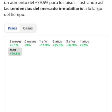
un aumento del +79.5% para los pisos
,
ilustrando así
las
tendencias del mercado inmobiliario
a lo largo
del tiempo.
Pisos
Casas
3 meses
6 meses
1 año
2 años
3 años
4 años
+5.1%
+9%
+11.9%
+25.3%
+32.9%
+52%
Max
+79.5%