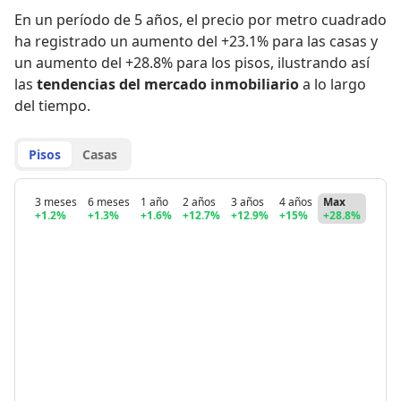
En un período de 5 años
,
el precio por metro cuadrado
ha registrado
un aumento del +23.1% para las casas
y
un aumento del +28.8% para los pisos
,
ilustrando así
las
tendencias del mercado inmobiliario
a lo largo
del tiempo.
Pisos
Casas
3 meses
6 meses
1 año
2 años
3 años
4 años
Max
+1.2%
+1.3%
+1.6%
+12.7%
+12.9%
+15%
+28.8%