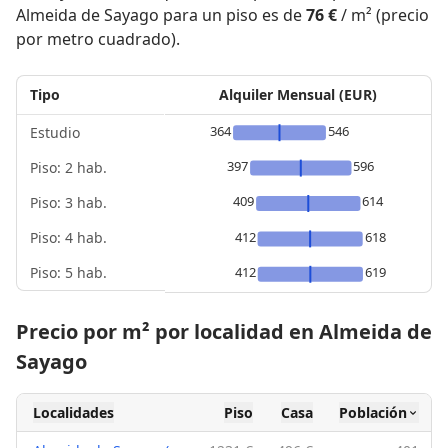
Almeida de Sayago para un piso es de
76 €
/ m² (precio
por metro cuadrado).
Tipo
Alquiler Mensual (EUR)
364
546
Estudio
397
596
Piso: 2 hab.
409
614
Piso: 3 hab.
Piso: 4 hab.
412
618
Piso: 5 hab.
412
619
Precio por m² por localidad en Almeida de
Sayago
Localidades
Piso
Casa
Población