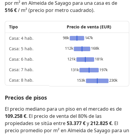
por m² en Almeida de Sayago para una casa es de
516 €
/ m² (precio por metro cuadrado).
Tipo
Precio de venta (EUR)
98k
147k
Casa: 4 hab.
112k
168k
Casa: 5 hab.
121k
181k
Casa: 6 hab.
Casa: 7 hab.
131k
197k
Casa: 8 hab.
153k
230k
Precios de pisos
El precio mediano para un piso en el mercado es de
109.258 €
. El precio de venta del 80% de las
propiedades se sitúa entre
53.377 €
y
212.825 €
. El
precio promedio por m² en Almeida de Sayago para un