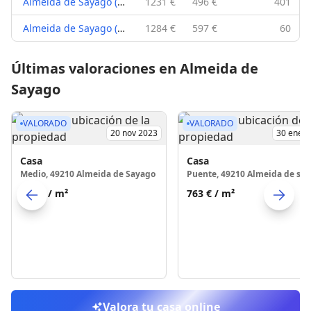
Almeida de Sayago (49210)
1231 €
496 €
401
Almeida de Sayago (49177)
1284 €
597 €
60
Últimas valoraciones en Almeida de
Sayago
VALORADO
VALORADO
20 nov 2023
30 ene 
Casa
Casa
Medio, 49210 Almeida de Sayago
665 €
/ m²
763 €
/ m²
Skip to previo
S
Valora tu casa online