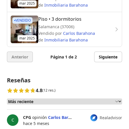
mar 2025
de
Inmobiliaria Barahona
Piso
• 3 dormitorios
VENDIDO
Salamanca (37006)
Vendido por
Carlos Barahona
mar 2025
de
Inmobiliaria Barahona
Anterior
Página 1 de 2
Siguiente
Reseñas
4.8
(12 res.)
CPG
opinión
Carlos Barahona
Realadvisor
C
hace 5 meses