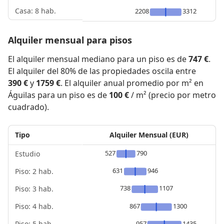
Casa: 8 hab.
2208
3312
Alquiler mensual para pisos
El alquiler mensual mediano para un piso es de
747 €
.
El alquiler del 80% de las propiedades oscila entre
390 €
y
1759 €
. El alquiler anual promedio por m² en
Águilas para un piso es de
100 €
/ m² (precio por metro
cuadrado).
Tipo
Alquiler Mensual (EUR)
527
790
Estudio
631
946
Piso: 2 hab.
738
1107
Piso: 3 hab.
Piso: 4 hab.
867
1300
Piso: 5 hab.
957
1435