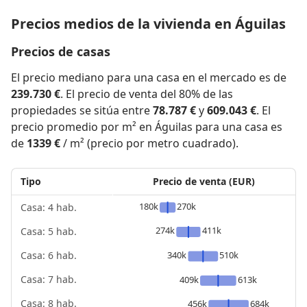
Precios medios de la vivienda en Águilas
Precios de casas
El precio mediano para una casa en el mercado es de
239.730 €
. El precio de venta del 80% de las
propiedades se sitúa entre
78.787 €
y
609.043 €
. El
precio promedio por m² en Águilas para una casa es
de
1339 €
/ m² (precio por metro cuadrado).
Tipo
Precio de venta (EUR)
180k
270k
Casa: 4 hab.
274k
411k
Casa: 5 hab.
340k
510k
Casa: 6 hab.
Casa: 7 hab.
409k
613k
Casa: 8 hab.
456k
684k