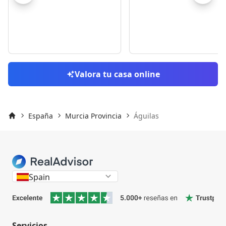
Skip to previo
S
Valora tu casa online
España
Murcia Provincia
Águilas
Inicio
Spain
Servicios