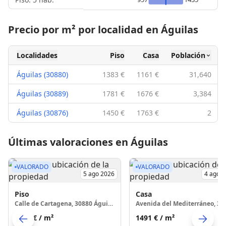
Precio por m² por localidad en Águilas
Localidades
Piso
Casa
Población
Águilas (30880)
1383 €
1161 €
31,640
Águilas (30889)
1781 €
1676 €
3,384
Águilas (30876)
1450 €
1763 €
2
Últimas valoraciones en Águilas
VALORADO
VALORADO
5 ago 2026
4 ago 
Piso
Casa
Calle de Cartagena, 30880 Águilas
1640 €
/ m²
1491 €
/ m²