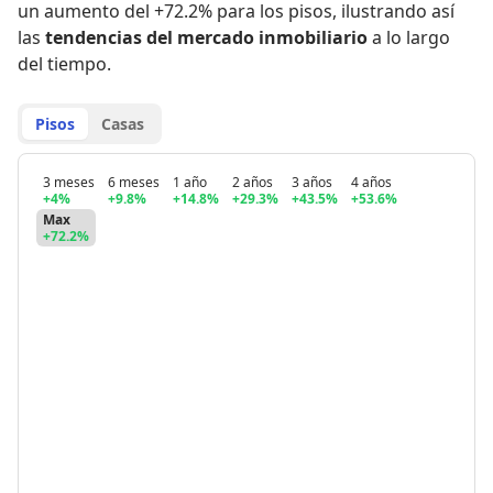
un aumento del +72.2% para los pisos
,
ilustrando así
las
tendencias del mercado inmobiliario
a lo largo
del tiempo.
Pisos
Casas
3 meses
6 meses
1 año
2 años
3 años
4 años
+4%
+9.8%
+14.8%
+29.3%
+43.5%
+53.6%
Max
+72.2%