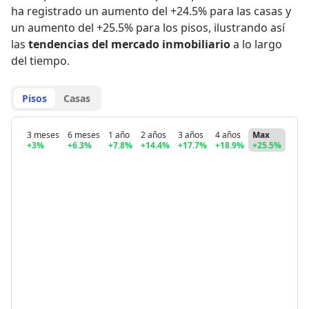
ha registrado
un aumento del +24.5% para las casas
y
un aumento del +25.5% para los pisos
,
ilustrando así
las
tendencias del mercado inmobiliario
a lo largo
del tiempo.
Pisos
Casas
3 meses
6 meses
1 año
2 años
3 años
4 años
Max
+3%
+6.3%
+7.8%
+14.4%
+17.7%
+18.9%
+25.5%