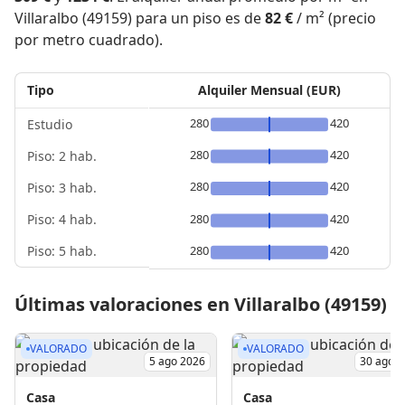
Villaralbo (49159) para un piso es de
82 €
/ m² (precio
por metro cuadrado).
Tipo
Alquiler Mensual (EUR)
280
420
Estudio
280
420
Piso: 2 hab.
280
420
Piso: 3 hab.
Piso: 4 hab.
280
420
Piso: 5 hab.
280
420
Últimas valoraciones en Villaralbo (49159)
VALORADO
VALORADO
5 ago 2026
30 ago 
Casa
Casa