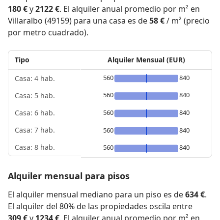
180 €
y
2122 €
. El alquiler anual promedio por m² en
Villaralbo (49159) para una casa es de
58 €
/ m² (precio
por metro cuadrado).
Tipo
Alquiler Mensual (EUR)
560
840
Casa: 4 hab.
560
840
Casa: 5 hab.
560
840
Casa: 6 hab.
Casa: 7 hab.
560
840
Casa: 8 hab.
560
840
Alquiler mensual para pisos
El alquiler mensual mediano para un piso es de
634 €
.
El alquiler del 80% de las propiedades oscila entre
309 €
y
1234 €
. El alquiler anual promedio por m² en