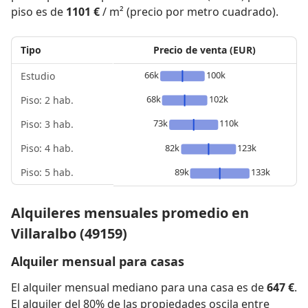
piso es de
1101 €
/ m² (precio por metro cuadrado).
Tipo
Precio de venta (EUR)
66k
100k
Estudio
68k
102k
Piso: 2 hab.
73k
110k
Piso: 3 hab.
Piso: 4 hab.
82k
123k
Piso: 5 hab.
89k
133k
Alquileres mensuales promedio en
Villaralbo (49159)
Alquiler mensual para casas
El alquiler mensual mediano para una casa es de
647 €
.
El alquiler del 80% de las propiedades oscila entre