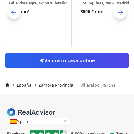
Calle Vistalegre, 49159 Villaralbo
Los inquines, 28050 Madrid
745 €
/ m²
3606 €
/ m²
Skip to previo
S
Valora tu casa online
España
Zamora Provincia
Villaralbo (49159)
Inicio
Spain