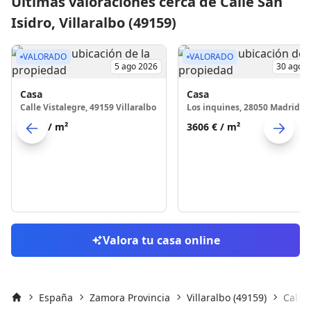
Últimas valoraciones cerca de Calle San
Isidro, Villaralbo (49159)
VALORADO
VALORADO
5 ago 2026
30 ago 
Casa
Casa
Calle Vistalegre, 49159 Villaralbo
Los inquines, 28050 Madrid
745 €
/ m²
3606 €
/ m²
Skip to previo
S
Valora tu casa online
España
Zamora Provincia
Villaralbo (49159)
Calle 
Inicio