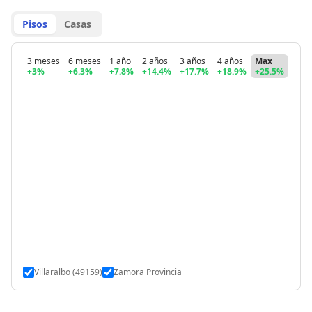
Pisos
Casas
3 meses
6 meses
1 año
2 años
3 años
4 años
Max
+3%
+6.3%
+7.8%
+14.4%
+17.7%
+18.9%
+25.5%
Villaralbo (49159)
Zamora Provincia