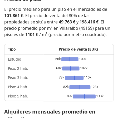
El precio mediano para un piso en el mercado es de
101.861 €
. El precio de venta del 80% de las
propiedades se sitúa entre
49.763 €
y
198.416 €
. El
precio promedio por m² en Villaralbo (49159) para un
piso es de
1101 €
/ m² (precio por metro cuadrado).
Tipo
Precio de venta (EUR)
66k
100k
Estudio
68k
102k
Piso: 2 hab.
73k
110k
Piso: 3 hab.
Piso: 4 hab.
82k
123k
Piso: 5 hab.
89k
133k
Alquileres mensuales promedio en