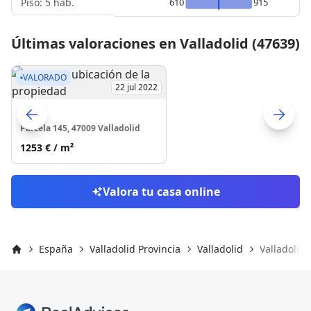
Piso: 5 hab.
610
915
Últimas valoraciones en Valladolid (47639)
VALORADO
22 jul 2022
Casa
Parcela 145, 47009 Valladolid
Skip to previo
S
1253 €
/ m²
Valora tu casa online
España
Valladolid Provincia
Valladolid
Valladolid 
Inicio