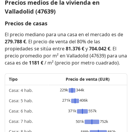
Precios medios de la vivienda en
Valladolid (47639)
Precios de casas
El precio mediano para una casa en el mercado es de
279.788 €
. El precio de venta del 80% de las
propiedades se sitúa entre
81.376 €
y
704.042 €
. El
precio promedio por m² en Valladolid (47639) para una
casa es de
1181 €
/ m² (precio por metro cuadrado).
Tipo
Precio de venta (EUR)
229k
344k
Casa: 4 hab.
271k
406k
Casa: 5 hab.
371k
557k
Casa: 6 hab.
Casa: 7 hab.
501k
752k
Casa: 8 hab.
588k
882k