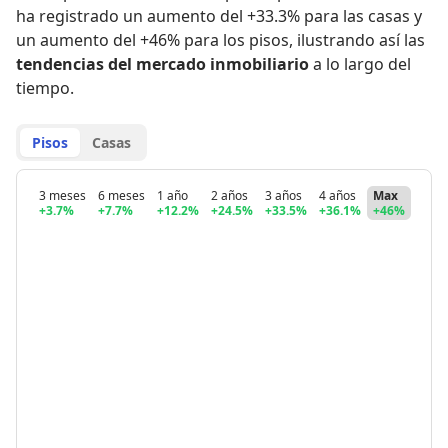
ha registrado
un aumento del +33.3% para las casas
y
un aumento del +46% para los pisos
,
ilustrando así las
tendencias del mercado inmobiliario
a lo largo del
tiempo.
Pisos
Casas
3 meses
6 meses
1 año
2 años
3 años
4 años
Max
+3.7%
+7.7%
+12.2%
+24.5%
+33.5%
+36.1%
+46%