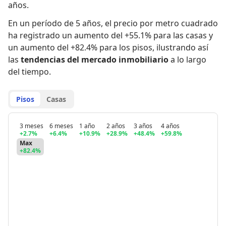
años.
En un período de 5 años
,
el precio por metro cuadrado
ha registrado
un aumento del +55.1% para las casas
y
un aumento del +82.4% para los pisos
,
ilustrando así
las
tendencias del mercado inmobiliario
a lo largo
del tiempo.
Pisos
Casas
3 meses
6 meses
1 año
2 años
3 años
4 años
+2.7%
+6.4%
+10.9%
+28.9%
+48.4%
+59.8%
Max
+82.4%