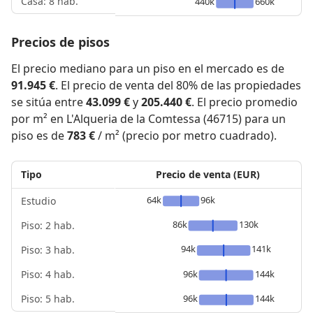
Casa: 8 hab.
440k
660k
Precios de pisos
El precio mediano para un piso en el mercado es de
91.945 €
. El precio de venta del 80% de las propiedades
se sitúa entre
43.099 €
y
205.440 €
. El precio promedio
por m² en L'Alqueria de la Comtessa (46715) para un
piso es de
783 €
/ m² (precio por metro cuadrado).
Tipo
Precio de venta (EUR)
64k
96k
Estudio
86k
130k
Piso: 2 hab.
94k
141k
Piso: 3 hab.
Piso: 4 hab.
96k
144k
Piso: 5 hab.
96k
144k