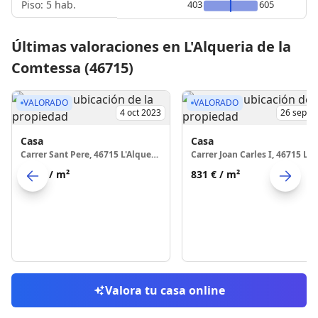
Piso: 5 hab.
403
605
Últimas valoraciones en L'Alqueria de la
Comtessa (46715)
VALORADO
VALORADO
4 oct 2023
26 sept 
Casa
Casa
Carrer Sant Pere, 46715 L'Alqueria de la Comtessa
736 €
/ m²
831 €
/ m²
Skip to previo
S
Valora tu casa online