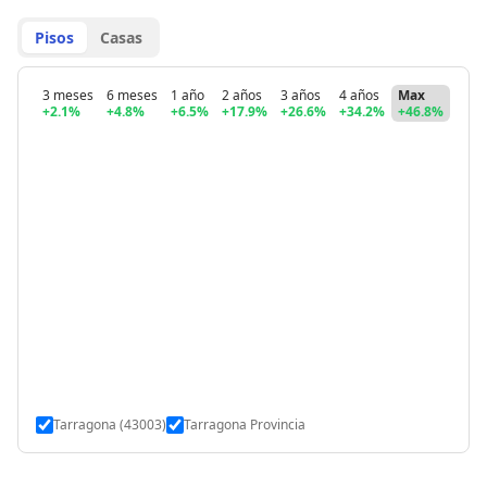
Pisos
Casas
3 meses
6 meses
1 año
2 años
3 años
4 años
Max
+2.1%
+4.8%
+6.5%
+17.9%
+26.6%
+34.2%
+46.8%
Tarragona (43003)
Tarragona Provincia