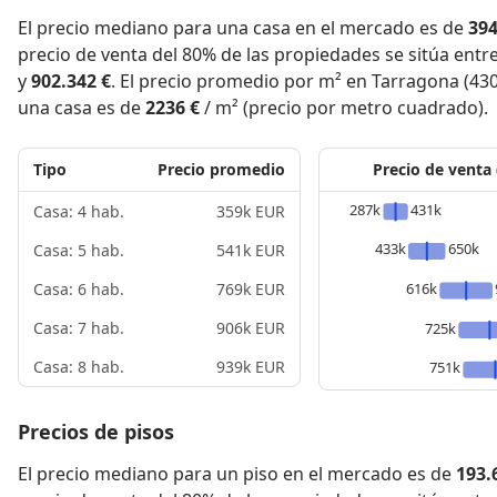
El precio mediano para una casa en el mercado es de
394
precio de venta del 80% de las propiedades se sitúa entr
y
902.342 €
. El precio promedio por m² en Tarragona (43
una casa es de
2236 €
/ m² (precio por metro cuadrado).
Tipo
Precio promedio
Precio de venta
287k
431k
Casa: 4 hab.
359k EUR
433k
650k
Casa: 5 hab.
541k EUR
616k
Casa: 6 hab.
769k EUR
Casa: 7 hab.
906k EUR
725k
Casa: 8 hab.
939k EUR
751k
Precios de pisos
El precio mediano para un piso en el mercado es de
193.