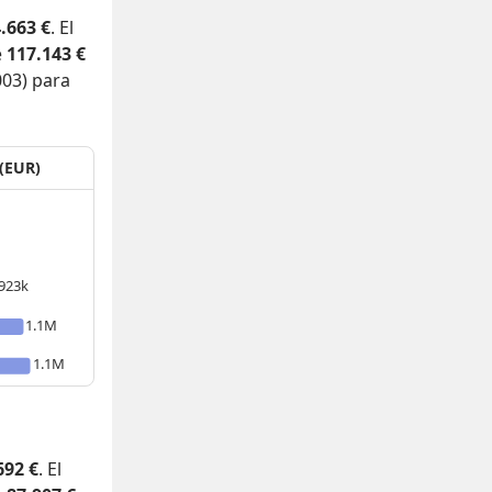
.663 €
. El
e
117.143 €
003) para
 (EUR)
923k
1.1M
1.1M
692 €
. El