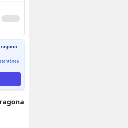
arragona
instantánea
rragona