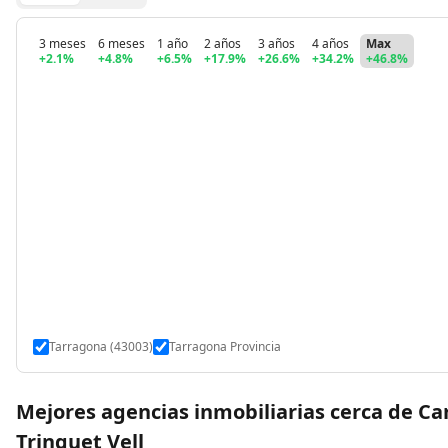
3 meses
6 meses
1 año
2 años
3 años
4 años
Max
+2.1%
+4.8%
+6.5%
+17.9%
+26.6%
+34.2%
+46.8%
Tarragona (43003)
Tarragona Provincia
Mejores agencias inmobiliarias cerca de Car
Trinquet Vell