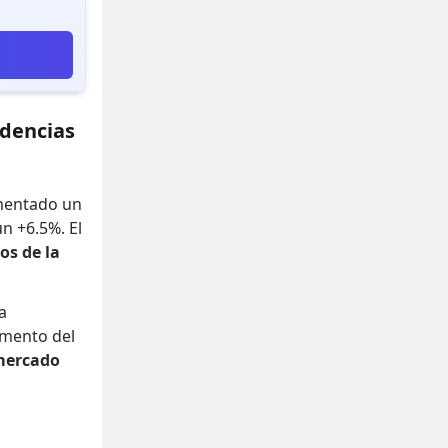
ndencias
umentado un
un +6.5%
.
El
os de la
a
mento del
mercado