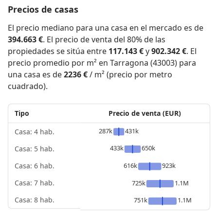
Precios de casas
El precio mediano para una casa en el mercado es de
394.663 €
. El precio de venta del 80% de las
propiedades se sitúa entre
117.143 €
y
902.342 €
. El
precio promedio por m² en Tarragona (43003) para
una casa es de
2236 €
/ m² (precio por metro
cuadrado).
Tipo
Precio de venta (EUR)
287k
431k
Casa: 4 hab.
433k
650k
Casa: 5 hab.
616k
923k
Casa: 6 hab.
Casa: 7 hab.
725k
1.1M
Casa: 8 hab.
751k
1.1M