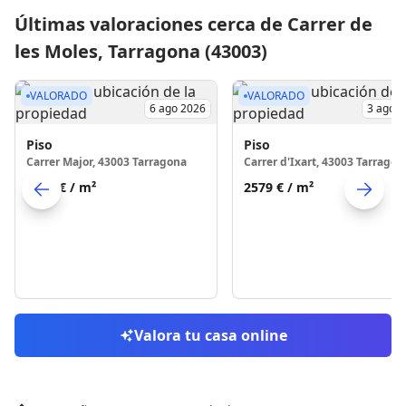
Últimas valoraciones cerca de Carrer de
les Moles, Tarragona (43003)
VALORADO
VALORADO
6 ago 2026
3 ago 
Piso
Piso
Carrer Major, 43003 Tarragona
Carrer d'Ixart, 43003 Tarragon
2546 €
/ m²
2579 €
/ m²
Skip to previo
S
Valora tu casa online