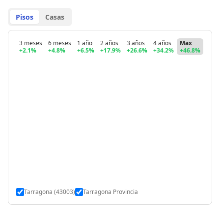
Pisos
Casas
3 meses
6 meses
1 año
2 años
3 años
4 años
Max
+2.1%
+4.8%
+6.5%
+17.9%
+26.6%
+34.2%
+46.8%
Tarragona (43003)
Tarragona Provincia