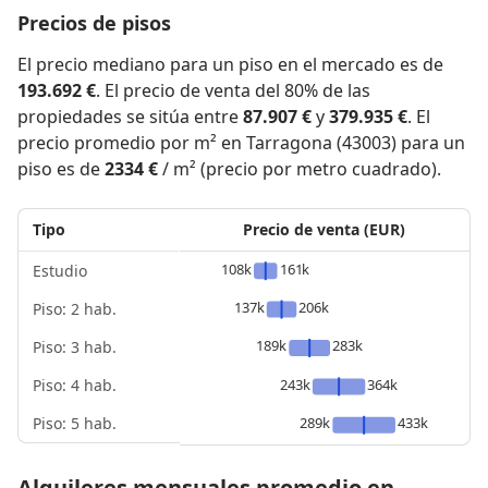
Precios de pisos
El precio mediano para un piso en el mercado es de
193.692 €
. El precio de venta del 80% de las
propiedades se sitúa entre
87.907 €
y
379.935 €
. El
precio promedio por m² en Tarragona (43003) para un
piso es de
2334 €
/ m² (precio por metro cuadrado).
Tipo
Precio de venta (EUR)
108k
161k
Estudio
137k
206k
Piso: 2 hab.
189k
283k
Piso: 3 hab.
Piso: 4 hab.
243k
364k
Piso: 5 hab.
289k
433k
Alquileres mensuales promedio en