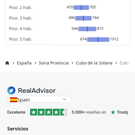
470
705
Piso: 2 hab.
496
744
Piso: 3 hab.
Piso: 4 hab.
544
815
Piso: 5 hab.
674
1012
España
Soria Provincia
Cubo de la Solana
Cubo de
Inicio
Spain
Servicios