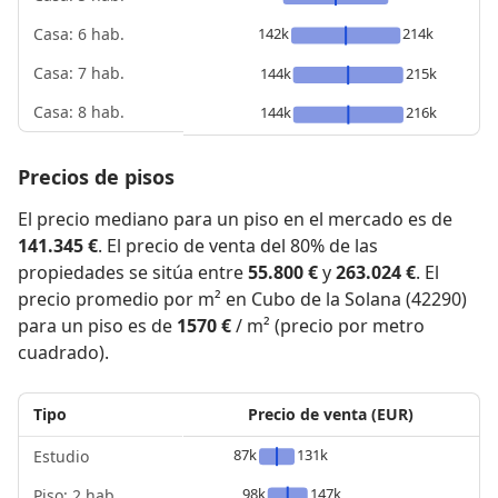
142k
214k
Casa: 6 hab.
Casa: 7 hab.
144k
215k
Casa: 8 hab.
144k
216k
Precios de pisos
El precio mediano para un piso en el mercado es de
141.345 €
. El precio de venta del 80% de las
propiedades se sitúa entre
55.800 €
y
263.024 €
. El
precio promedio por m² en Cubo de la Solana (42290)
para un piso es de
1570 €
/ m² (precio por metro
cuadrado).
Tipo
Precio de venta (EUR)
87k
131k
Estudio
98k
147k
Piso: 2 hab.