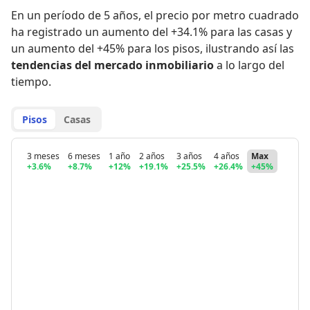
En un período de 5 años
,
el precio por metro cuadrado
ha registrado
un aumento del +34.1% para las casas
y
un aumento del +45% para los pisos
,
ilustrando así las
tendencias del mercado inmobiliario
a lo largo del
tiempo.
Pisos
Casas
3 meses
6 meses
1 año
2 años
3 años
4 años
Max
+3.6%
+8.7%
+12%
+19.1%
+25.5%
+26.4%
+45%