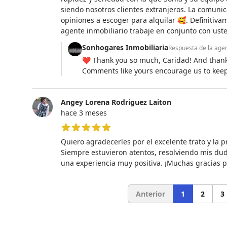
siendo nosotros clientes extranjeros. La comunic
opiniones a escoger para alquilar 🥰. Definiti
agente inmobiliario trabaje en conjunto con uste
Sonhogares Inmobiliaria
Respuesta de la age
❤️ Thank you so much, Caridad! And thank 
Comments like yours encourage us to keep 
Angey Lorena Rodriguez Laiton
hace 3 meses
5 de 5 estrellas
Quiero agradecerles por el excelente trato y la p
Siempre estuvieron atentos, resolviendo mis dud
una experiencia muy positiva. ¡Muchas gracias po
Anterior
1
2
3