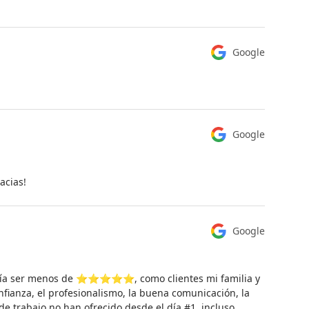
Google
Google
acias!
Google
ía ser menos de ⭐️⭐️⭐️⭐️⭐️, como clientes mi familia y
fianza, el profesionalismo, la buena comunicación, la
de trabajo no han ofrecido desde el día #1, incluso