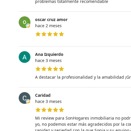
problemas totalmente recomendable
oscar cruz amor
hace 2 meses
5 de 5 estrellas
Ana Izquierdo
hace 3 meses
5 de 5 estrellas
A destacar la profesionalidad y la amabilidad ¡Gr
Caridad
hace 3 meses
5 de 5 estrellas
Mi review para SonHogares inmobiliaria no podr
yo, no podemos estar más agradecidos por la con
rapidez y seriedad con la que Sonia y su equipo 