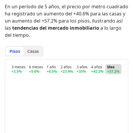
En un período de 5 años
,
el precio por metro cuadrado
ha registrado
un aumento del +40.6% para las casas
y
un aumento del +57.2% para los pisos
,
ilustrando así
las
tendencias del mercado inmobiliario
a lo largo
del tiempo.
Pisos
Casas
3 meses
6 meses
1 año
2 años
3 años
4 años
Max
+2.5%
+5.6%
+8.5%
+23.4%
+35%
+42.2%
+57.2%