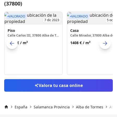
(37800)
VALORADO
VALORADO
7 dic 2023
5 oct 
Piso
Casa
Calle Carlos III, 37800 Alba de Tormes
1084 €
/ m²
1408 €
/ m²
Skip to previo
S
Valora tu casa online
España
Salamanca Provincia
Alba de Tormes
Alba
Inicio