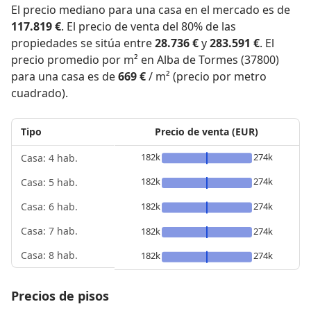
El precio mediano para una casa en el mercado es de
117.819 €
. El precio de venta del 80% de las
propiedades se sitúa entre
28.736 €
y
283.591 €
. El
precio promedio por m² en Alba de Tormes (37800)
para una casa es de
669 €
/ m² (precio por metro
cuadrado).
Tipo
Precio de venta (EUR)
182k
274k
Casa: 4 hab.
182k
274k
Casa: 5 hab.
182k
274k
Casa: 6 hab.
Casa: 7 hab.
182k
274k
Casa: 8 hab.
182k
274k
Precios de pisos