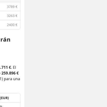
3789 €
3263 €
2400 €
grán
.711 €
. El
e
259.896 €
1) para una
 (EUR)
3k