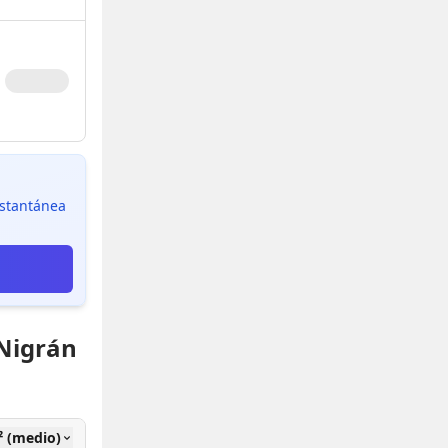
instantánea
 Nigrán
² (medio)