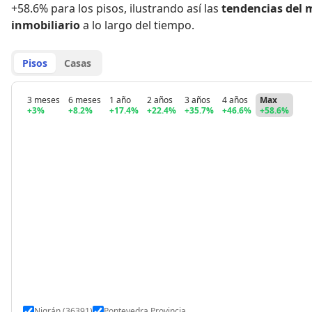
+58.6% para los pisos
,
ilustrando así las
tendencias del 
inmobiliario
a lo largo del tiempo.
Pisos
Casas
3 meses
6 meses
1 año
2 años
3 años
4 años
Max
+3%
+8.2%
+17.4%
+22.4%
+35.7%
+46.6%
+58.6%
Nigrán (36391)
Pontevedra Provincia