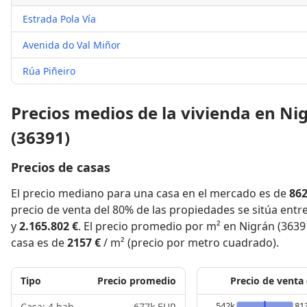
Estrada Pola Vía
Avenida do Val Miñor
Rúa Piñeiro
Precios medios de la vivienda en Ni
(36391)
Precios de casas
El precio mediano para una casa en el mercado es de
862
precio de venta del 80% de las propiedades se sitúa entr
y
2.165.802 €
. El precio promedio por m² en Nigrán (3639
casa es de
2157 €
/ m² (precio por metro cuadrado).
Tipo
Precio promedio
Precio de venta
542k
81
Casa: 4 hab.
677k EUR