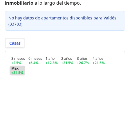
inmobiliario
a lo largo del tiempo.
No hay datos de apartamentos disponibles para Valdés
(33783).
Casas
3 meses
6 meses
1 año
2 años
3 años
4 años
+2.5%
+6.4%
+12.3%
+21.5%
+26.7%
+21.5%
Max
+34.5%