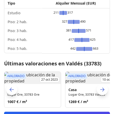
Tipo
Alquiler Mensual (EUR)
211
317
Estudio
327
490
Piso: 2 hab.
381
571
Piso: 3 hab.
Piso: 4 hab.
417
625
Piso: 5 hab.
442
663
Últimas valoraciones en Valdés (33783)
VALORADO
VALORADO
27 oct 2023
10 oct 
Casa
Casa
Lugar Ore, 33783 Ore
Lugar Ore, 33783 Valdes
Skip to previo
S
1007 €
/ m²
1269 €
/ m²