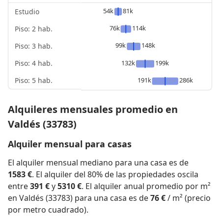
54k
81k
Estudio
76k
114k
Piso: 2 hab.
99k
148k
Piso: 3 hab.
Piso: 4 hab.
132k
199k
Piso: 5 hab.
191k
286k
Alquileres mensuales promedio en
Valdés (33783)
Alquiler mensual para casas
El alquiler mensual mediano para una casa es de
1583 €
. El alquiler del 80% de las propiedades oscila
entre
391 €
y
5310 €
. El alquiler anual promedio por m²
en Valdés (33783) para una casa es de
76 €
/ m² (precio
por metro cuadrado).