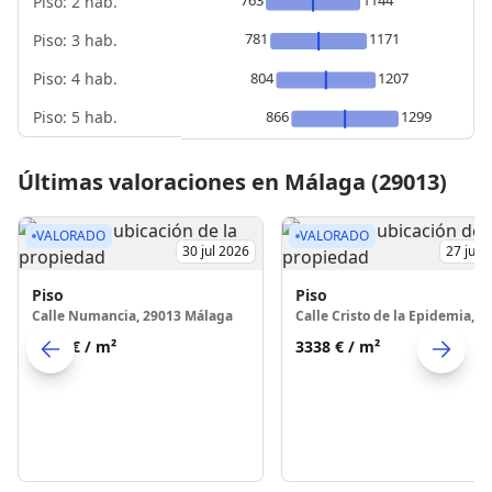
Piso: 2 hab.
781
1171
Piso: 3 hab.
Piso: 4 hab.
804
1207
Piso: 5 hab.
866
1299
Últimas valoraciones en Málaga (29013)
VALORADO
VALORADO
30 jul 2026
27 jul 
Piso
Piso
Calle Numancia, 29013 Málaga
3480 €
/ m²
3338 €
/ m²
Skip to previo
S