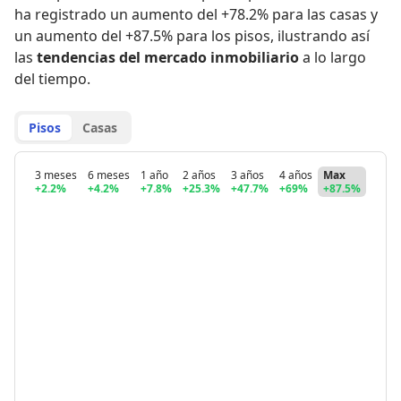
ha registrado
un aumento del +78.2% para las casas
y
un aumento del +87.5% para los pisos
,
ilustrando así
las
tendencias del mercado inmobiliario
a lo largo
del tiempo.
Pisos
Casas
3 meses
6 meses
1 año
2 años
3 años
4 años
Max
+2.2%
+4.2%
+7.8%
+25.3%
+47.7%
+69%
+87.5%