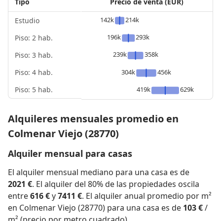
Tipo
Precio de venta (EUR)
142k
214k
Estudio
196k
293k
Piso: 2 hab.
239k
358k
Piso: 3 hab.
Piso: 4 hab.
304k
456k
Piso: 5 hab.
419k
629k
Alquileres mensuales promedio en
Colmenar Viejo (28770)
Alquiler mensual para casas
El alquiler mensual mediano para una casa es de
2021 €
. El alquiler del 80% de las propiedades oscila
entre
616 €
y
7411 €
. El alquiler anual promedio por m²
en Colmenar Viejo (28770) para una casa es de
103 €
/
m² (precio por metro cuadrado).