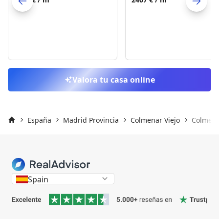
Skip to previo
S
Valora tu casa online
España
Madrid Provincia
Colmenar Viejo
Colmenar
Inicio
Spain