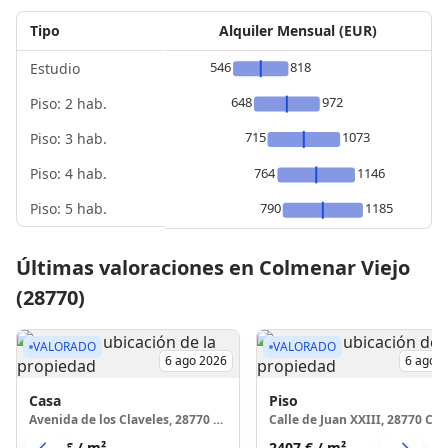
Tipo
Alquiler Mensual (EUR)
546
818
Estudio
648
972
Piso: 2 hab.
715
1073
Piso: 3 hab.
Piso: 4 hab.
764
1146
Piso: 5 hab.
790
1185
Últimas valoraciones en Colmenar Viejo
(28770)
VALORADO
VALORADO
6 ago 2026
6 ago 
Casa
Piso
Avenida de los Claveles, 28770 Colmenar Viejo
2657 €
/ m²
2407 €
/ m²