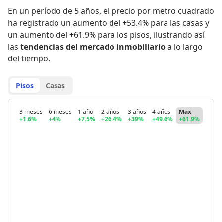
En un período de 5 años
,
el precio por metro cuadrado
ha registrado
un aumento del +53.4% para las casas
y
un aumento del +61.9% para los pisos
,
ilustrando así
las
tendencias del mercado inmobiliario
a lo largo
del tiempo.
Pisos
Casas
3 meses
6 meses
1 año
2 años
3 años
4 años
Max
+1.6%
+4%
+7.5%
+26.4%
+39%
+49.6%
+61.9%