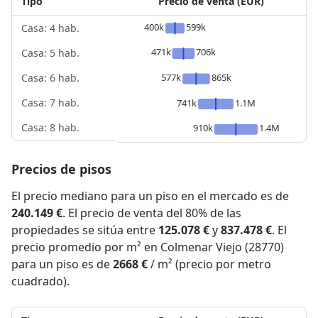
Tipo
Precio de venta (EUR)
400k
599k
Casa: 4 hab.
471k
706k
Casa: 5 hab.
577k
865k
Casa: 6 hab.
Casa: 7 hab.
741k
1.1M
Casa: 8 hab.
910k
1.4M
Precios de pisos
El precio mediano para un piso en el mercado es de
240.149 €
. El precio de venta del 80% de las
propiedades se sitúa entre
125.078 €
y
837.478 €
. El
precio promedio por m² en Colmenar Viejo (28770)
para un piso es de
2668 €
/ m² (precio por metro
cuadrado).