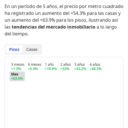
En un período de 5 años
,
el precio por metro cuadrado
ha registrado
un aumento del +54.3% para las casas
y
un aumento del +63.9% para los pisos
,
ilustrando así
las
tendencias del mercado inmobiliario
a lo largo
del tiempo.
Pisos
Casas
3 meses
6 meses
1 año
2 años
3 años
4 años
+1.3%
+5.4%
+10.9%
+32%
+43.2%
+48.3%
Max
+63.9%