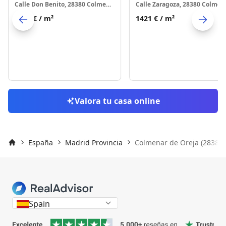
Calle Don Benito, 28380 Colmenar de Oreja
1598 €
/ m²
1421 €
/ m²
Skip to previo
S
Valora tu casa online
España
Madrid Provincia
Colmenar de Oreja (28380)
Inicio
Spain