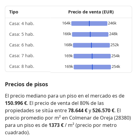
Tipo
Precio de venta (EUR)
164k
246k
Casa: 4 hab.
166k
248k
Casa: 5 hab.
168k
252k
Casa: 6 hab.
Casa: 7 hab.
169k
254k
Casa: 8 hab.
169k
254k
Precios de pisos
El precio mediano para un piso en el mercado es de
150.996 €
. El precio de venta del 80% de las
propiedades se sitúa entre
78.644 €
y
526.570 €
. El
precio promedio por m² en Colmenar de Oreja (28380)
para un piso es de
1373 €
/ m² (precio por metro
cuadrado).