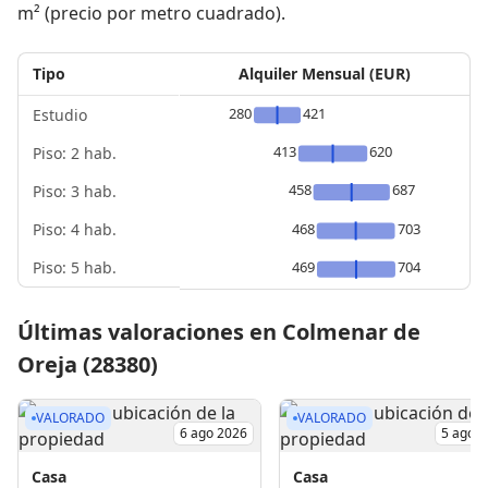
m² (precio por metro cuadrado).
Tipo
Alquiler Mensual (EUR)
280
421
Estudio
413
620
Piso: 2 hab.
458
687
Piso: 3 hab.
Piso: 4 hab.
468
703
Piso: 5 hab.
469
704
Últimas valoraciones en Colmenar de
Oreja (28380)
VALORADO
VALORADO
6 ago 2026
5 ago 
Casa
Casa