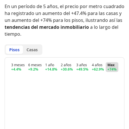
En un período de 5 años
,
el precio por metro cuadrado
ha registrado
un aumento del +47.4% para las casas
y
un aumento del +74% para los pisos
,
ilustrando así las
tendencias del mercado inmobiliario
a lo largo del
tiempo.
Pisos
Casas
3 meses
6 meses
1 año
2 años
3 años
4 años
Max
+4.4%
+9.2%
+14.8%
+30.6%
+49.5%
+62.9%
+74%